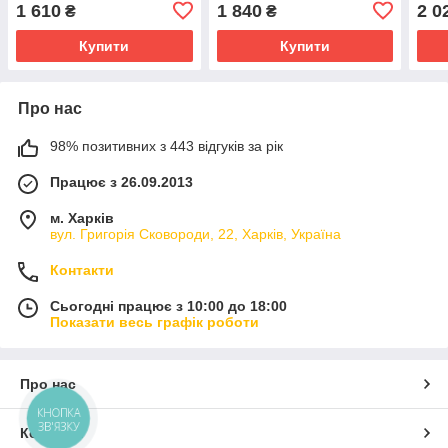
кН
спо
1 610
1 840
2 0
₴
₴
Купити
Купити
Про нас
98% позитивних з 443 відгуків за рік
Працює з 26.09.2013
м. Харків
вул. Григорія Сковороди, 22, Харків, Україна
Контакти
Сьогодні працює з 10:00 до 18:00
Показати весь графік роботи
Про нас
КНОПКА
ЗВ'ЯЗКУ
Контакти