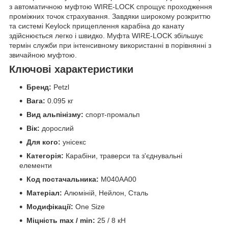
з автоматичною муфтою WIRE-LOCK спрощує проходження
проміжних точок страхування. Завдяки широкому розкриттю
та системі Keylock прищеплення карабіна до канату
здійснюється легко і швидко. Муфта WIRE-LOCK збільшує
термін служби при інтенсивному використанні в порівнянні з
звичайною муфтою.
Ключові характеристики
Бренд:
Petzl
Вага:
0.095 кг
Вид альпінізму:
спорт-промальп
Вік:
дорослий
Для кого:
унісекс
Категорія:
Карабіни, траверси та з'єднувальні
елементи
Код постачальника:
M040AA00
Матеріал:
Алюміній, Нейлон, Сталь
Модифікації:
One Size
Міцність max / min:
25 / 8 кН