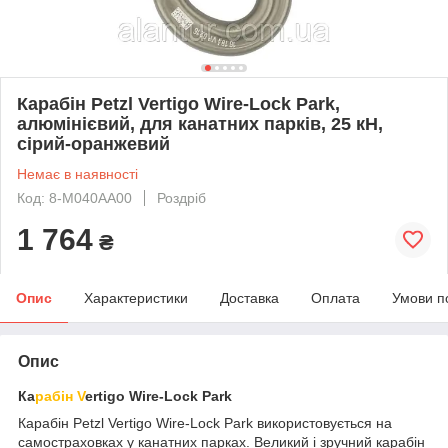
Карабін Petzl Vertigo Wire-Lock Park,
алюмінієвий, для канатних парків, 25 кН,
сірий-оранжевий
Немає в наявності
Код: 8-M040AA00
Роздріб
1 764
₴
Опис
Характеристики
Доставка
Оплата
Умови п
Опис
Ка
рабін V
ertigo Wire-Lock Park
Карабін Petzl Vertigo Wire-Lock Park використовується на
самостраховках у канатних парках. Великий і зручний карабін