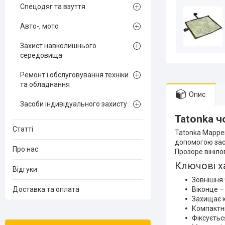
Спецодяг та взуття
Авто-, мото
Захист навколишнього
середовища
Ремонт і обслуговування техніки
та обладнання
Опис
Засоби індивідуального захисту
Tatonka ч
Статті
Tatonka Mapper
допомогою заст
Про нас
Прозоре вініло
Ключові х
Відгуки
Зовнішня 
Доставка та оплата
Віконце – 
Захищає ка
Компактни
Фіксуєтьс