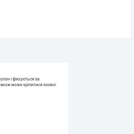
улон і фіксується за
також може кріпитися ззовні.