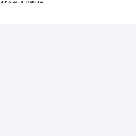
итися ззовні рюкзака