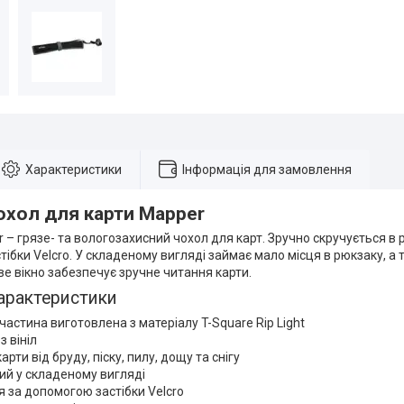
Характеристики
Інформація для замовлення
охол для карти Mapper
 – грязе- та вологозахисний чохол для карт. Зручно скручується в р
ібки Velcro. У складеному вигляді займає мало місця в рюкзаку, а 
ве вікно забезпечує зручне читання карти.
арактеристики
частина виготовлена з матеріалу T-Square Rip Light
з вініл
рти від бруду, піску, пилу, дощу та снігу
й у складеному вигляді
я за допомогою застібки Velcro