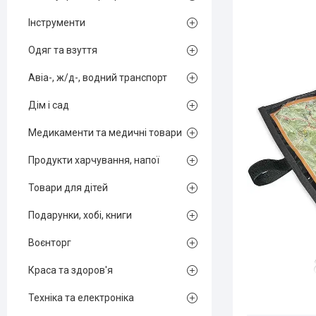
Інструменти
Одяг та взуття
Авіа-, ж/д-, водний транспорт
Дім і сад
Медикаменти та медичні товари
Продукти харчування, напої
Товари для дітей
Подарунки, хобі, книги
Воєнторг
Краса та здоров'я
Техніка та електроніка