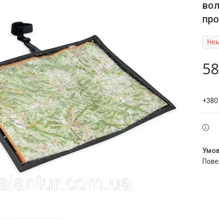
вол
про
Нем
58
+380
пов