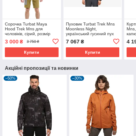
Сорочка Turbat Maya
Пуховик Turbat Trek Mns
Курт
Hood Trek Mns для
Moonless Night,
Mns,
чоловіків, сірий, розмір
український гусиний пух
капю
XXL, стильна та зручна
FP750, для холодних
розм
3 000
7 067
4 1
₴
₴
3 750 ₴
походів.
Купити
Купити
Акційні пропозиції та новинки
–50%
–30%