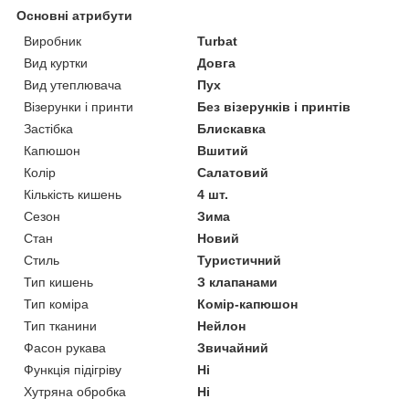
Основні атрибути
Виробник
Turbat
Вид куртки
Довга
Вид утеплювача
Пух
Візерунки і принти
Без візерунків і принтів
Застібка
Блискавка
Капюшон
Вшитий
Колір
Салатовий
Кількість кишень
4 шт.
Сезон
Зима
Стан
Новий
Стиль
Туристичний
Тип кишень
З клапанами
Тип коміра
Комір-капюшон
Тип тканини
Нейлон
Фасон рукава
Звичайний
Функція підігріву
Ні
Хутряна обробка
Ні