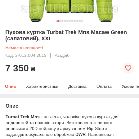
Пухова куртка Turbat Trek Mns Macaw Green
(салатовий), XXL
Немає в наявності
Код: 2-012.004.2819
Роздріб
7 350
₴
Опис
Характеристики
Доставка
Оплата
Умови п
Опис
Turbat Trek Mns
- це легка, чоловіча пухова куртка для
подорожей та походів в гори. Виготовлена із легкого
японського 20D нейлону з армуванням Rip-Stop з
водовідштовхувальною обробкою
DWR
. Наповнювач –