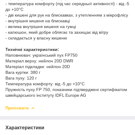
- температура комфорту (під час середньої активності) - від -5
до +10°C
- дві кишені для рук на блискавках, з утепленням з мікрофлісу
- внутрішня кишеня на блискавці
- велика внутрішня кишеня на гумці
- капюшон, який добре облягає та захищає від вітру
- складається у власну кишеню
Технічні характеристики:
Наповнювач: український пух FP750
Матеріал верху: нейлон 20D DWR
Матеріал підкладки: нейлон 20D
Вага куртки: 380 г
Вага пуху: 120 г
Температура комфорту: від -5 до +10°C
Пружність пуху FP 750, показники підтверджені сертифікатом
швейцарського інституту IDFL Europe AG
Приховати
Характеристики