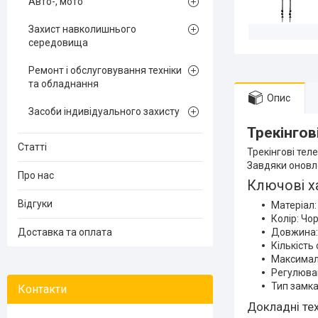
Авто-, мото
Захист навколишнього
середовища
Ремонт і обслуговування техніки
та обладнання
Опис
Засоби індивідуального захисту
Трекінгові
Статті
Трекінгові теле
Завдяки оновле
Про нас
Ключові х
Відгуки
Матеріал:
Колір: Чо
Доставка та оплата
Довжина:
Кількість 
Максимал
Регулюва
Тип замка
Докладні тех