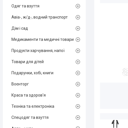
Одяг та взуття
Авіа-, ж/д-, водний транспорт
Дім і сад
Медикаменти та медичні товари
Продукти харчування, напої
Товари для дітей
Подарунки, хобі, книги
Воєнторг
Краса та здоров'я
Техніка та електроніка
Спецодяг та взуття