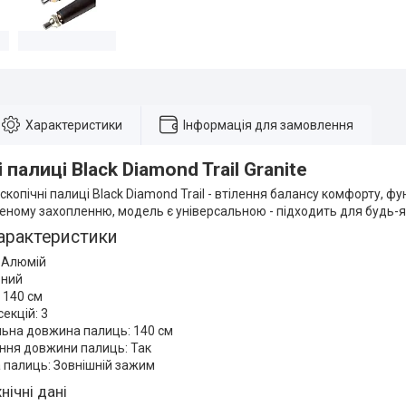
Характеристики
Інформація для замовлення
 палиці Black Diamond Trail Granite
скопічні палиці Black Diamond Trail - втілення балансу комфорту, фу
ному захопленню, модель є універсальною - підходить для будь-як
арактеристики
 Алюмій
рний
 140 см
секцій: 3
ьна довжина палиць: 140 см
ння довжини палиць: Так
 палиць: Зовнішній зажим
нічні дані