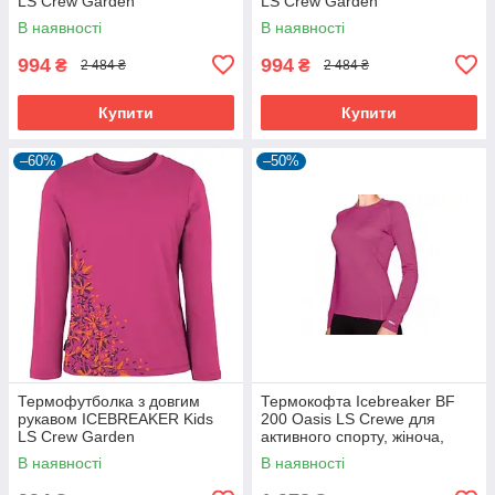
LS Crew Garden
LS Crew Garden
magenta/lotus 08
magenta/lotus 10
В наявності
В наявності
994
994
₴
₴
2 484 ₴
2 484 ₴
Купити
Купити
–60%
–50%
Термофутболка з довгим
Термокофта Icebreaker BF
рукавом ICEBREAKER Kids
200 Oasis LS Crewe для
LS Crew Garden
активного спорту, жіноча,
magenta/lotus 12
рожева
В наявності
В наявності