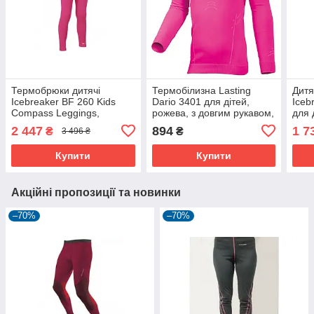
Термобрюки дитячі
Термобілизна Lasting
Дитя
Icebreaker BF 260 Kids
Dario 3401 для дітей,
Iceb
Compass Leggings,
рожева, з довгим рукавом,
для 
рожеві, для зими та
антибактеріальна, 134-
шерс
2 447
894
1 7
₴
₴
3 496 ₴
відпочинку
146 см
Gar
Купити
Купити
Акційні пропозиції та новинки
–70%
–70%