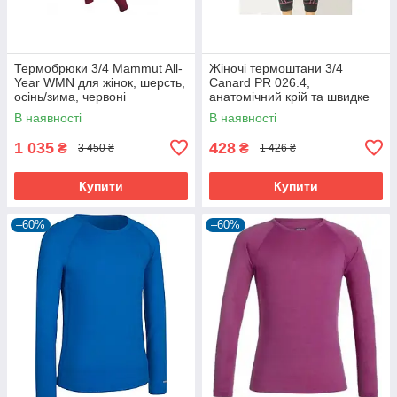
Термобрюки 3/4 Mammut All-
Жіночі термоштани 3/4
Year WMN для жінок, шерсть,
Canard PR 026.4,
осінь/зима, червоні
анатомічний крій та швидке
висихання, розмір L
В наявності
В наявності
1 035
428
₴
₴
3 450 ₴
1 426 ₴
Купити
Купити
–60%
–60%