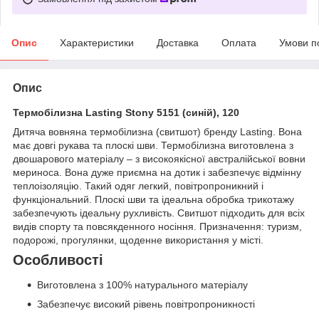
Опис
Характеристики
Доставка
Оплата
Умови п
Опис
Термобілизна Lasting Stony 5151 (синій), 120
Дитяча вовняна термобілизна (свитшот) бренду Lasting. Вона
має довгі рукава та плоскі шви. Термобілизна виготовлена з
двошарового матеріалу – з високоякісної австралійської вовни
мериноса. Вона дуже приємна на дотик і забезпечує відмінну
теплоізоляцію. Такий одяг легкий, повітропроникний і
функціональний. Плоскі шви та ідеальна обробка трикотажу
забезпечують ідеальну рухливість. Свитшот підходить для всіх
видів спорту та повсякденного носіння. Призначення: туризм,
подорожі, прогулянки, щоденне використання у місті.
Особливості
Виготовлена з 100% натурального матеріалу
Забезпечує високий рівень повітропроникності