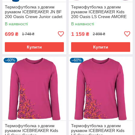
Термофутболка з довгим
Термофутболка з довгим
рукавом ICEBREAKER JN BF
рукавом ICEBREAKER Kids
200 Oasis Crewe Junior cadet
200 Oasis LS Crewe AMORE
08
08
В наявності
В наявності
699
1 159
₴
₴
1 748 ₴
2 898 ₴
Купити
Купити
–60%
–60%
Термофутболка з довгим
Термофутболка з довгим
рукавом ICEBREAKER Kids
рукавом ICEBREAKER Kids