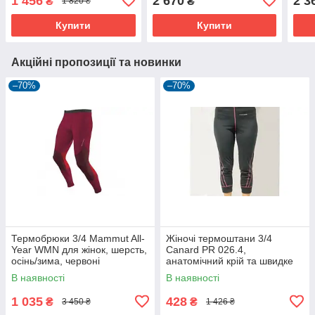
1 456
2 670
2 3
₴
₴
1 820 ₴
теплі та комфортні
Купити
Купити
Акційні пропозиції та новинки
–70%
–70%
Термобрюки 3/4 Mammut All-
Жіночі термоштани 3/4
Year WMN для жінок, шерсть,
Canard PR 026.4,
осінь/зима, червоні
анатомічний крій та швидке
висихання, розмір L
В наявності
В наявності
1 035
428
₴
₴
3 450 ₴
1 426 ₴