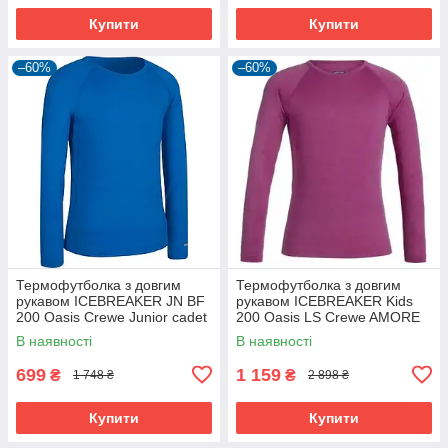
Купити
Купити
–60%
–60%
Термофутболка з довгим
Термофутболка з довгим
рукавом ICEBREAKER JN BF
рукавом ICEBREAKER Kids
200 Oasis Crewe Junior cadet
200 Oasis LS Crewe AMORE
08
08
В наявності
В наявності
699
1 159
₴
₴
1 748 ₴
2 898 ₴
Купити
Купити