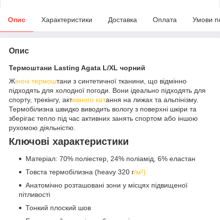
Опис
Характеристики
Доставка
Оплата
Умови п
Опис
Термоштани Lasting Agata L/XL чорний
Ж
іночі термош
тани з синтетичної тканини, що відмінно
підходять для холодної погоди. Вони ідеально підходять для
спорту, трекінгу, акт
ивного кат
ання на лижах та альпінізму.
Термобілизна швидко виводить вологу з поверхні шкіри та
зберігає тепло під час активних занять спортом або іншою
рухомою діяльністю.
Ключові характеристики
Матеріал: 70% поліестер, 24% поліамід, 6% еластан
Товста термобілизна (heavy 320 г
/м²)
Анатомічно розташовані зони у місцях підвищеної
пітливості
Тонкий плоский шов