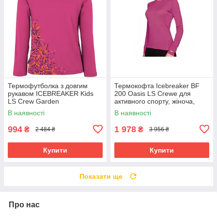
Термофутболка з довгим
Термокофта Icebreaker BF
рукавом ICEBREAKER Kids
200 Oasis LS Crewe для
LS Crew Garden
активного спорту, жіноча,
magenta/lotus 12
рожева
В наявності
В наявності
994
1 978
₴
₴
2 484 ₴
3 956 ₴
Купити
Купити
Показати ще
Про нас