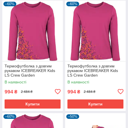
–60%
–60%
Термофутболка з довгим
Термофутболка з довгим
рукавом ICEBREAKER Kids
рукавом ICEBREAKER Kids
LS Crew Garden
LS Crew Garden
magenta/lotus 08
magenta/lotus 10
В наявності
В наявності
994
994
₴
₴
2 484 ₴
2 484 ₴
Купити
Купити
–60%
–50%