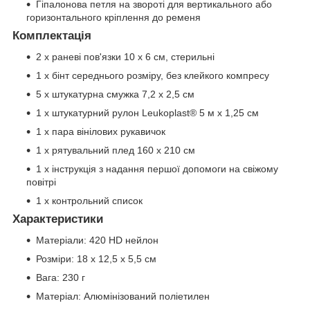
Гіпалонова петля на звороті для вертикального або
горизонтального кріплення до ременя
Комплектація
2 x раневі пов'язки 10 x 6 см, стерильні
1 x бінт середнього розміру, без клейкого компресу
5 x штукатурна смужка 7,2 x 2,5 см
1 x штукатурний рулон Leukoplast® 5 м x 1,25 см
1 x пара вінілових рукавичок
1 x рятувальний плед 160 x 210 см
1 x інструкція з надання першої допомоги на свіжому
повітрі
1 x контрольний список
Характеристики
Матеріали: 420 HD нейлон
Розміри: 18 x 12,5 x 5,5 см
Вага: 230 г
Матеріал: Алюмінізований поліетилен