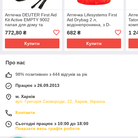
Аптечка DEUTER First Aid
Аптечка Lifesystems First
Апте
Kit Active EMPTY 9002
Aid Drybag 2 л,
Taton
папая для дому та
водонепроникна, з D-
комп
подорожей
образними кільцями
черв
772,80
682
1 2
₴
₴
Купити
Купити
Про нас
98% позитивних з 444 відгуків за рік
Працює з 26.09.2013
м. Харків
вул. Григорія Сковороди, 22, Харків, Україна
Контакти
Сьогодні працює з 10:00 до 18:00
Показати весь графік роботи