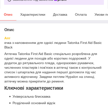
Опис
Характеристики
Доставка
Оплата
Умови п
Опис
Апт
ечка з наповненням для однієї людини Tatonka First Aid Basic
Black
Аптечка Tatonka First Aid Basic спеціально розроблена для
однієї людини для походів або коротких подорожей. У
додаток до рятувального пледа, одноразових рукавичок,
численних пластирів і пов'язок в аптечці також є контрольний
список і шпаргалка для надання першої допомоги під час
активного відпочинку. Завдяки петлям Hypalon на спинці,
аптечку можна прикріпити до ременя.
Ключові характеристики
Універсальна блискавка
Розділений основний відсік