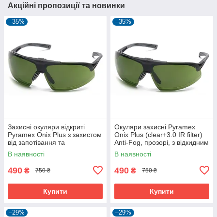
Акційні пропозиції та новинки
–35%
–35%
Захисні окуляри відкриті
Окуляри захисні Pyramex
Pyramex Onix Plus з захистом
Onix Plus (clear+3.0 IR filter)
від запотівання та
Anti-Fog, прозорі, з відкидним
інфрачервоного
фільтром від ІнфраЧерв
В наявності
В наявності
випромінювання
випромін
490
490
₴
₴
750 ₴
750 ₴
Купити
Купити
–29%
–29%