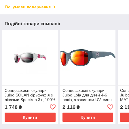
Всі умови повернення
Подібні товари компанії
Сонцезахисні окуляри
Сонцезахисні окуляри
Сонц
Julbo SOLAN сірі/фуксія з
Julbo Lola для дітей 4-6
Jul
лінзами Spectron 3+, 100%
років, з захистом UV, синя
MAT 
UV захист
рама
Spec
1 748
2 116
2 1
₴
₴
захи
Купити
Купити