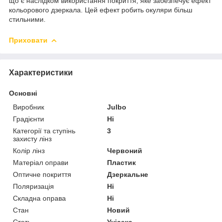
що є наслідком використання покриття, яке забезпечує ефект
кольорового дзеркала. Цей ефект робить окуляри більш
стильними.
Приховати
Характеристики
Основні
Виробник
Julbo
Градієнти
Ні
Категорії та ступінь
3
захисту лінз
Колір лінз
Червоний
Матеріал оправи
Пластик
Оптичне покриття
Дзеркальне
Поляризація
Ні
Складна оправа
Ні
Стан
Новий
Стать
Унісекс