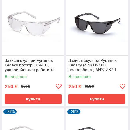
Захисні окуляри Pyramex
Захисні окуляри Pyramex
Legacy прозорі, UV400,
Legacy (сірі) UV400,
ударостійкі, для роботи та
полікарбонат, ANSI Z87.1
будівництва
В наявності
В наявності
250
250
₴
₴
350 ₴
350 ₴
Купити
Купити
–29%
–29%