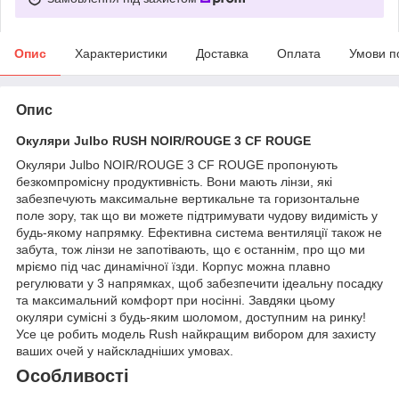
Опис
Характеристики
Доставка
Оплата
Умови п
Опис
Окуляри Julbo RUSH NOIR/ROUGE 3 CF ROUGE
Окуляри Julbo NOIR/ROUGE 3 CF ROUGE пропонують
безкомпромісну продуктивність. Вони мають лінзи, які
забезпечують максимальне вертикальне та горизонтальне
поле зору, так що ви можете підтримувати чудову видимість у
будь-якому напрямку. Ефективна система вентиляції також не
забута, тож лінзи не запотівають, що є останнім, про що ми
мріємо під час динамічної їзди. Корпус можна плавно
регулювати у 3 напрямках, щоб забезпечити ідеальну посадку
та максимальний комфорт при носінні. Завдяки цьому
окуляри сумісні з будь-яким шоломом, доступним на ринку!
Усе це робить модель Rush найкращим вибором для захисту
ваших очей у найскладніших умовах.
Особливості