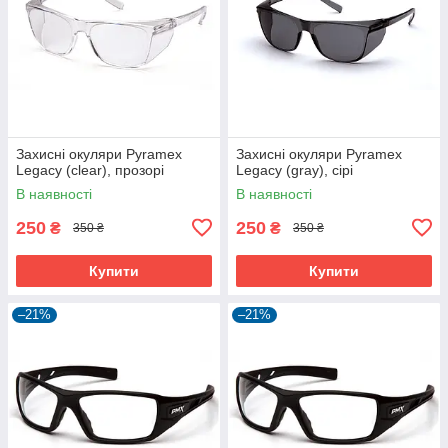
Захисні окуляри Pyramex
Захисні окуляри Pyramex
Legacy (clear), прозорі
Legacy (gray), сірі
В наявності
В наявності
250
250
₴
₴
350 ₴
350 ₴
Купити
Купити
–21%
–21%