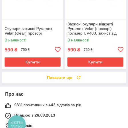
Захисні окуляри відкриті
Окуляри захисні Pyramex
Pyramex Velar (прозорі)
Velar (clear) прозорі
полімер UV400, захист від
подряпин
В наявності
В наявності
590
590
₴
₴
750 ₴
750 ₴
Купити
Купити
Показати ще
Про нас
98% позитивних з 443 відгуків за рік
Працює з 26.09.2013
КНОПКА
м. Харків
ЗВ'ЯЗКУ