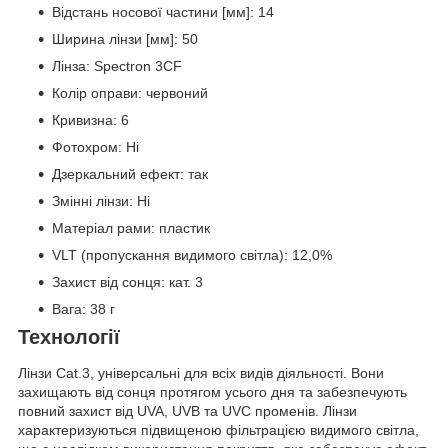
Відстань носової частини [мм]: 14
Ширина лінзи [мм]: 50
Лінза: Spectron 3CF
Колір оправи: червоний
Кривизна: 6
Фотохром: Ні
Дзеркальний ефект: так
Змінні лінзи: Ні
Матеріал рами: пластик
VLT (пропускання видимого світла): 12,0%
Захист від сонця: кат. 3
Вага: 38 г
Технології
Лінзи Cat.3, універсальні для всіх видів діяльності. Вони
захищають від сонця протягом усього дня та забезпечують
повний захист від UVA, UVB та UVC променів. Лінзи
характеризуються підвищеною фільтрацією видимого світла,