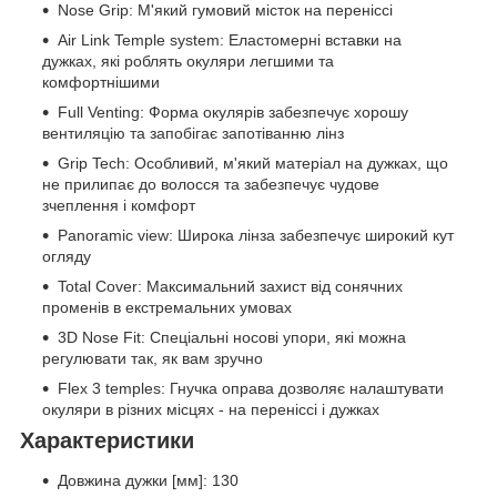
Nose Grip: М'який гумовий місток на переніссі
Air Link Temple system: Еластомерні вставки на
дужках, які роблять окуляри легшими та
комфортнішими
Full Venting: Форма окулярів забезпечує хорошу
вентиляцію та запобігає запотіванню лінз
Grip Tech: Особливий, м'який матеріал на дужках, що
не прилипає до волосся та забезпечує чудове
зчеплення і комфорт
Panoramic view: Широка лінза забезпечує широкий кут
огляду
Total Cover: Максимальний захист від сонячних
променів в екстремальних умовах
3D Nose Fit: Спеціальні носові упори, які можна
регулювати так, як вам зручно
Flex 3 temples: Гнучка оправа дозволяє налаштувати
окуляри в різних місцях - на переніссі і дужках
Характеристики
Довжина дужки [мм]: 130