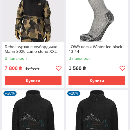
Rehall куртка сноубордична
LOWA носки Winter Ice black
Mann 2026 camo stone XXL
43-44
В наявності
В наявності
7 800
1 560
₴
₴
10 400 ₴
Купити
Купити
–20%
–20%