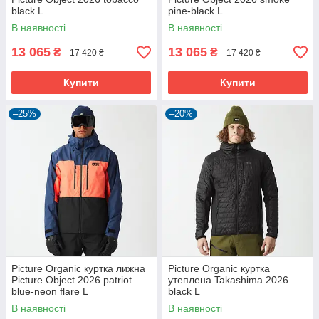
black L
pine-black L
В наявності
В наявності
13 065
13 065
₴
₴
17 420 ₴
17 420 ₴
Купити
Купити
–25%
–20%
Picture Organic куртка лижна
Picture Organic куртка
Picture Object 2026 patriot
утеплена Takashima 2026
blue-neon flare L
black L
В наявності
В наявності