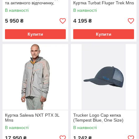
та активного відпочинку,
Куртка Turbat Fluger Trek Mns
чорна, розмір L
В наявності
В наявності
5 950
4 195
₴
₴
Купити
Купити
Куртка Salewa NXT PTX 3L
Trucker Logo Cap кепка
Mns
(Tempest Blue, One Size)
В наявності
В наявності
17 950
1 242
₴
₴