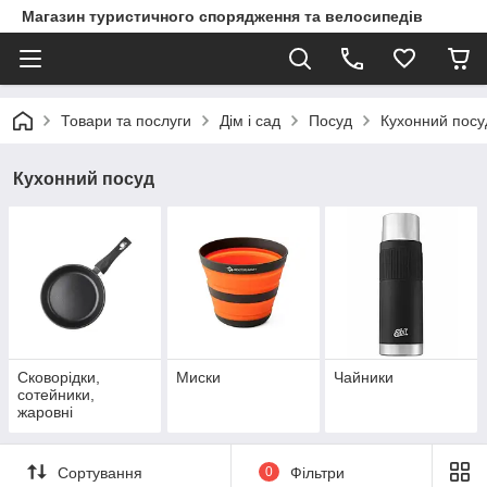
Магазин туристичного спорядження та велосипедів
Товари та послуги
Дім і сад
Посуд
Кухонний посу
Кухонний посуд
Сковорідки,
Миски
Чайники
сотейники,
жаровні
Сортування
0
Фільтри