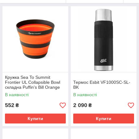
Кружка Sea To Summit
Frontier UL Collapsible Bowl
Термос Esbit VF1000SC-SL-
складна Puffin's Bill Orange
BK
2026
В наявності
В наявності
552
2 090
₴
₴
Купити
Купити