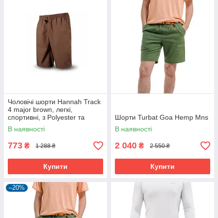
Чоловічі шорти Hannah Track
4 major brown, легкі,
спортивні, з Polyester та
Шорти Turbat Goa Hemp Mns
Cotton
В наявності
В наявності
773
2 040
₴
₴
1 288 ₴
2 550 ₴
Купити
Купити
–20%