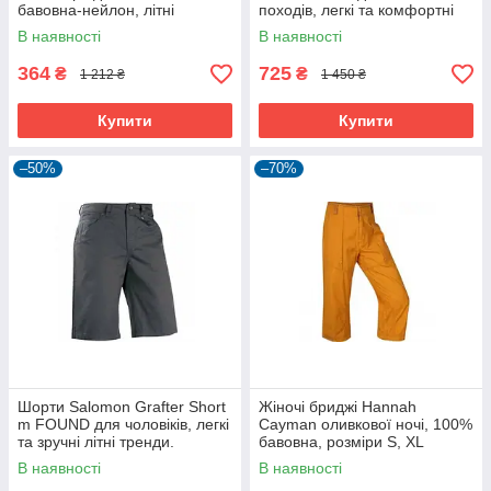
бавовна-нейлон, літні
походів, легкі та комфортні
В наявності
В наявності
364
725
₴
₴
1 212 ₴
1 450 ₴
Купити
Купити
–50%
–70%
Шорти Salomon Grafter Short
Жіночі бриджі Hannah
m FOUND для чоловіків, легкі
Cayman оливкової ночі, 100%
та зручні літні тренди.
бавовна, розміри S, XL
В наявності
В наявності