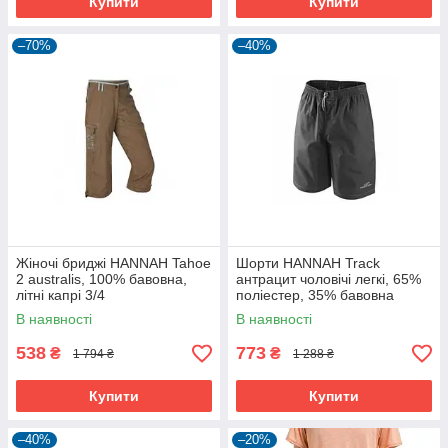
Купити
Купити
–70%
–40%
Жіночі бриджі HANNAH Tahoe
Шорти HANNAH Track
2 australis, 100% бавовна,
антрацит чоловічі легкі, 65%
літні капрі 3/4
поліестер, 35% бавовна
В наявності
В наявності
538
773
₴
₴
1 794 ₴
1 288 ₴
Купити
Купити
–40%
–20%