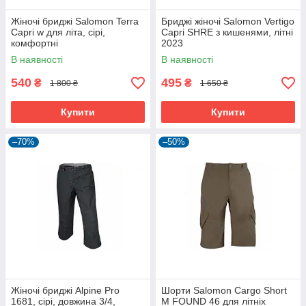
Жіночі бриджі Salomon Terra
Бриджі жіночі Salomon Vertigo
Capri w для літа, сірі,
Capri SHRE з кишенями, літні
комфортні
2023
В наявності
В наявності
540
495
₴
₴
1 800 ₴
1 650 ₴
Купити
Купити
–70%
–50%
Жіночі бриджі Alpine Pro
Шорти Salomon Cargo Short
1681, сірі, довжина 3/4,
M FOUND 46 для літніх