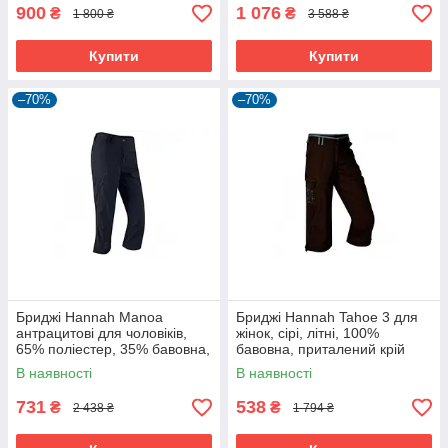
900
1 076
₴
₴
1 800 ₴
3 588 ₴
Купити
Купити
–70%
–70%
Бриджі Hannah Manoa
Бриджі Hannah Tahoe 3 для
антрацитові для чоловіків,
жінок, сірі, літні, 100%
65% поліестер, 35% бавовна,
бавовна, приталений крій
розмір S і M
В наявності
В наявності
731
538
₴
₴
2 438 ₴
1 794 ₴