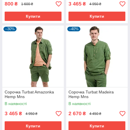
800
3 465
₴
₴
1 600 ₴
4 950 ₴
Купити
Купити
–30%
–40%
Сорочка Turbat Amazonka
Сорочка Turbat Madeira
Hemp Mns
Hemp Mns
В наявності
В наявності
3 465
2 670
₴
₴
4 950 ₴
4 450 ₴
Купити
Купити