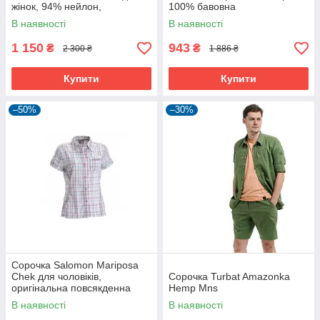
жінок, 94% нейлон,
100% бавовна
повсякденна
В наявності
В наявності
1 150
943
₴
₴
2 300 ₴
1 886 ₴
Купити
Купити
–50%
–30%
Сорочка Salomon Mariposa
Chek для чоловіків,
Сорочка Turbat Amazonka
оригінальна повсякденна
Hemp Mns
модель
В наявності
В наявності