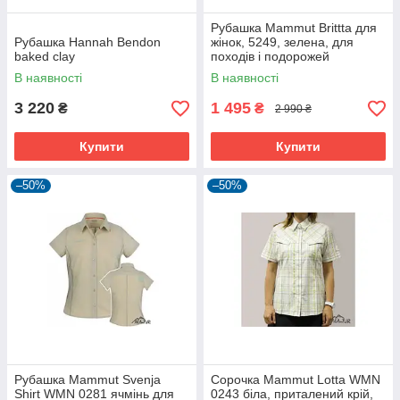
Рубашка Mammut Brittta для
Рубашка Hannah Bendon
жінок, 5249, зелена, для
baked clay
походів і подорожей
В наявності
В наявності
3 220
1 495
₴
₴
2 990 ₴
Купити
Купити
–50%
–50%
Рубашка Mammut Svenja
Сорочка Mammut Lotta WMN
Shirt WMN 0281 ячмінь для
0243 біла, приталений крій,