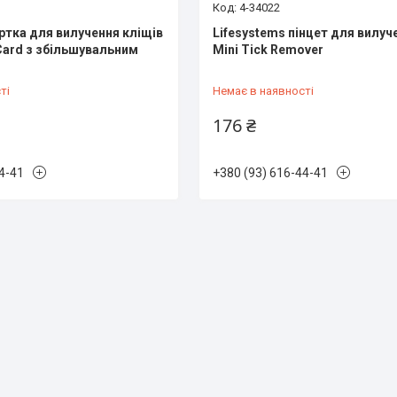
4-34022
артка для вилучення кліщів
Lifesystems пінцет для вилуч
Card з збільшувальним
Mini Tick Remover
ті
Немає в наявності
176 ₴
4-41
+380 (93) 616-44-41