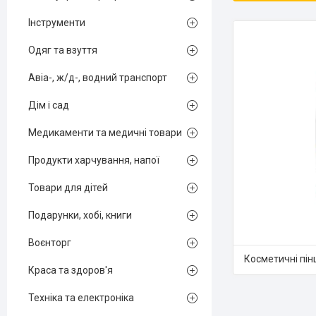
Інструменти
Одяг та взуття
Авіа-, ж/д-, водний транспорт
Дім і сад
Медикаменти та медичні товари
Продукти харчування, напої
Товари для дітей
Подарунки, хобі, книги
Воєнторг
Косметичні пін
Краса та здоров'я
Техніка та електроніка