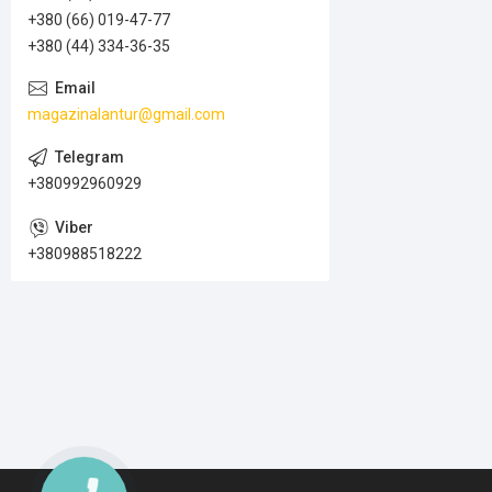
+380 (66) 019-47-77
+380 (44) 334-36-35
magazinalantur@gmail.com
+380992960929
+380988518222