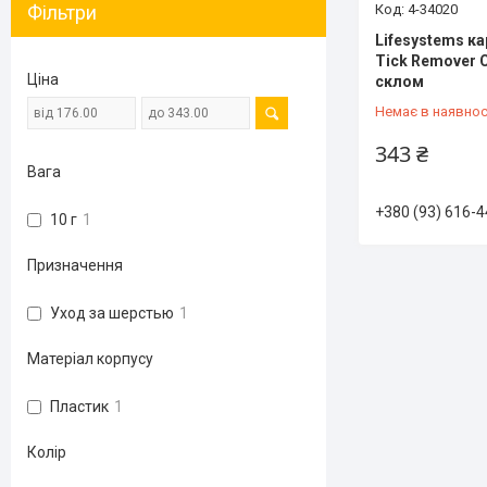
Фільтри
4-34020
Lifesystems к
Tick Remover 
Ціна
склом
Немає в наявнос
343 ₴
Вага
+380 (93) 616-4
10 г
1
Призначення
Уход за шерстью
1
Матеріал корпусу
Пластик
1
Колір