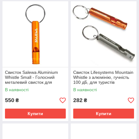
Свисток Salewa Aluminium
Свисток Lifesystems Mountain
Whistle Small - Голосний
Whistle з алюмінію, гучність
металевий свисток для
100 дБ, для туристів
тренувань і рятувальних
В наявності
В наявності
операцій
550
282
₴
₴
Купити
Купити