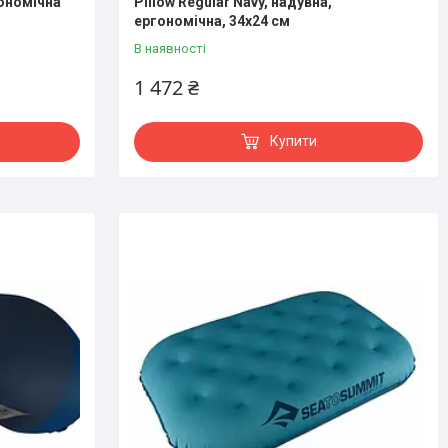
гономічна
Pillow Regular Navy, надувна,
ергономічна, 34x24 см
В наявності
1 472 ₴
Купити