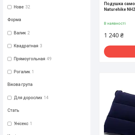
Подушка само
Нове
32
Naturehike NH
Форма
В наявності
Валик
2
1 240 ₴
Квадратная
3
Прямоугольная
49
Рогалик
1
Вікова група
Для дорослих
14
Стать
Унісекс
1