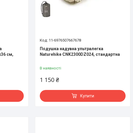
11-6976507667678
а
Подушка надувна ультралегка
х36 см,
Naturehike CNK2300DZ024, стандартна
В наявності
1 150 ₴
Купити