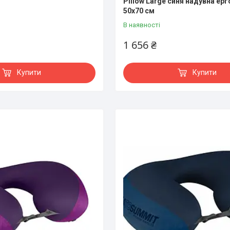
Pillow Large синя надувна ер
50х70 см
В наявності
1 656 ₴
Купити
Купити