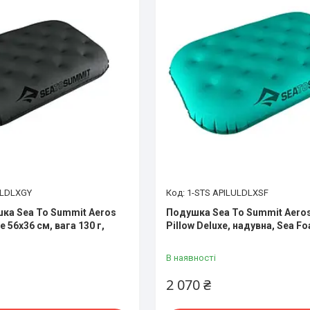
ULDLXGY
1-STS APILULDLXSF
ка Sea To Summit Aeros
Подушка Sea To Summit Aeros 
xe 56х36 см, вага 130 г,
Pillow Deluxe, надувна, Sea F
В наявності
2 070 ₴