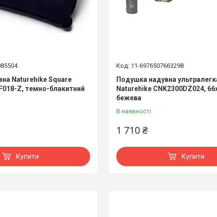
885504
11-6976507663298
на Naturehike Square
Подушка надувна ультралегк
8F018-Z, темно-блакитний
Naturehike CNK2300DZ024, 66
бежева
В наявності
1 710 ₴
Купити
Купити