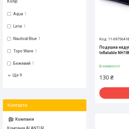
Колір
Aqua
1
Lime
1
Nautical Blue
1
11-6975641
Подушка надув
Topo Wave
1
Inflatable NH1
Бежевий
1
В наявності
Ще 9
130 ₴
Компанія ALANTUR