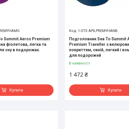
LPREMYHAMG
1-STS APILPREMYHANB
o Summit Aeros Premium
Подголовник Sea To Summit 
вна фіолетова, легка та
Premium Traveller з велюров
ля сну в подорожах.
покриттям, синій, легкий і к
для подорожей
В наявності
1 472 ₴
Купити
Купити