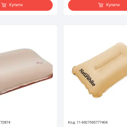
Купити
Купити
772874
11-6927595777404