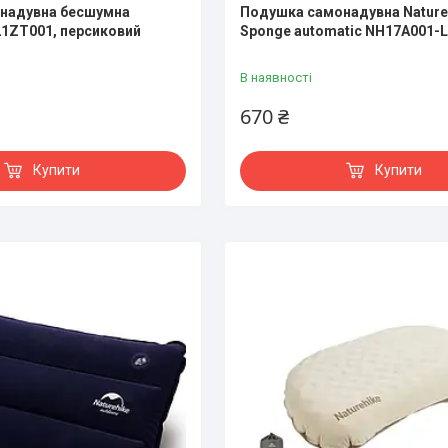
надувна бесшумна
Подушка самонадувна Nature
21ZT001, персиковий
Sponge automatic NH17A001-L
В наявності
670 ₴
Купити
Купити