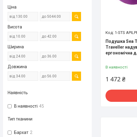
Ціна
Висота
1-STS API
Подушка Sea T
Ширина
Traveller наду
ергономічна д
Довжина
В наявності
1 472 ₴
Наявність
В наявності
45
Тип тканини
Бархат
2