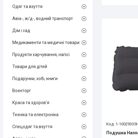
Одяг та взуття
Авіа-, ж/д-, водний транспорт
Дім і сад
Медикаменти та медичні товари
Продукти харчування, напої
Товари для дітей
Подарунки, хобі, книги
Воєнторг
Краса та здоров'я
Техніка та електроніка
1-10029335
Спецодяг та взуття
Подушка Hanna