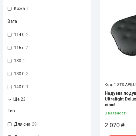
Кожа
1
Вага
114.0
2
116 г
2
130
1
130.0
3
1-STS APIL
140.0
1
Надувна подуш
Ultralight Delu
Ще 23
сірий
Тип
В наявності
2 070 ₴
Для сна
29