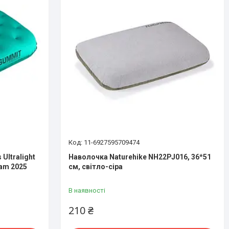
11-6927595709474
Ultralight
Наволочка Naturehike NH22PJ016, 36*51
oam 2025
см, світло-сіра
В наявності
210 ₴