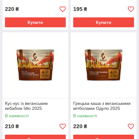
220
195
₴
₴
Купити
Купити
Кус-кус із веганським
Грецька каша з веганськими
кебабом Їdlo 2025
мітболами Одуло 2025
В наявності
В наявності
210
220
₴
₴