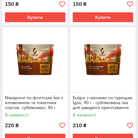
150
150
₴
₴
Купити
Купити
Макарони по-флотськи Їжа з
Бulgur з овочами по-турецьки
яловичиною та томатним
Їдло, 90 г - сублімована їжа
соусом, сублімовані, 90 г
для швидкого приготування
400 г
В наявності
В наявності
220
210
₴
₴