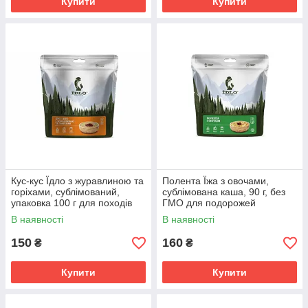
Купити
Купити
Кус-кус Їдло з журавлиною та
Полента Їжа з овочами,
горіхами, сублімований,
сублімована каша, 90 г, без
упаковка 100 г для походів
ГМО для подорожей
В наявності
В наявності
150
160
₴
₴
Купити
Купити