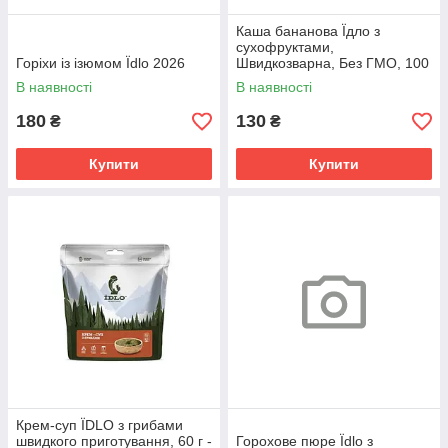
Каша бананова Їдло з
сухофруктами,
Горіхи із ізюмом Їdlo 2026
Швидкозварна, Без ГМО, 100
г
В наявності
В наявності
180
130
₴
₴
Купити
Купити
Крем-суп ЇDLO з грибами
швидкого приготування, 60 г -
Горохове пюре Їdlo з