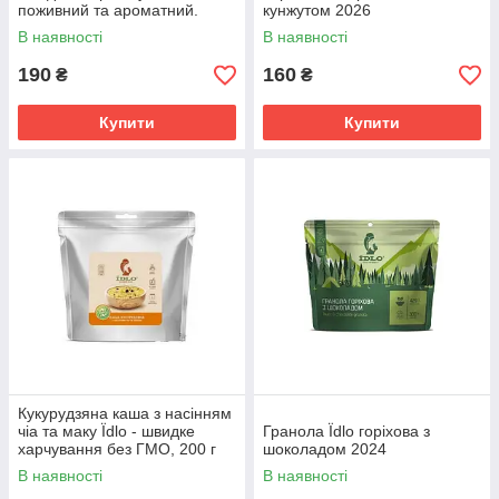
поживний та ароматний.
кунжутом 2026
В наявності
В наявності
190
160
₴
₴
Купити
Купити
Кукурудзяна каша з насінням
чіа та маку Їdlo - швидке
Гранола Їdlo горіхова з
харчування без ГМО, 200 г
шоколадом 2024
В наявності
В наявності