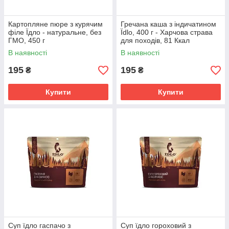
Картопляне пюре з курячим
Гречана каша з індичатином
філе Їдло - натуральне, без
Їdlo, 400 г - Харчова страва
ГМО, 450 г
для походів, 81 Ккал
В наявності
В наявності
195
195
₴
₴
Купити
Купити
Суп їдло гаспачо з
Суп їдло гороховий з