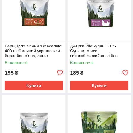
Борщ Їдло пісний з фасолею
Джерки Їdlo курячі 50 г -
400 г - Смачний український
Сушене м'ясо,
борщ без м'яса, легко
високобілковий снек без
готувати.
консервантів
В наявності
В наявності
195
185
₴
₴
Купити
Купити