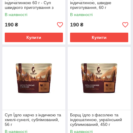
індичатинкою 60 г - Суп
індичатиною, швидке
швидкого приготування з
приготування, 60 г
нутом та овочами
В наявності
В наявності
190
190
₴
₴
Купити
Купити
Суп Їдло харчо з індичкою та
Борщ їдло з фасолею та
хмелі-сунелі, сублімований,
індюшатиною, український
56 г
сублимований, 450 г
В наявності
В наявності