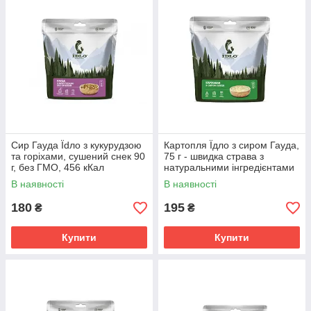
Сир Гауда Їdло з кукурудзою
Картопля Їдло з сиром Гауда,
та горіхами, сушений снек 90
75 г - швидка страва з
г, без ГМО, 456 кКал
натуральними інгредієнтами
В наявності
В наявності
180
195
₴
₴
Купити
Купити