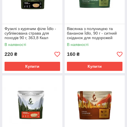
Фузилі з курячим філе Їdlo -
Вівсянка з полуницею та
сублімована страва для
бананом Їdlo, 90 г - ситний
походів 90 г, 363,8 Ккал
сніданок для подорожей
В наявності
В наявності
220
160
₴
₴
Купити
Купити