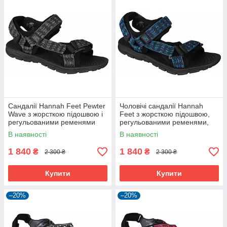
Сандалії Hannah Feet Pewter
Чоловічі сандалії Hannah
Wave з жорсткою підошвою і
Feet з жорсткою підошвою,
регульованими ременями
регульованими ременями,
для активного відпочинку.
сині
В наявності
В наявності
1 840
1 840
₴
₴
2 300 ₴
2 300 ₴
Купити
Купити
–20%
–20%