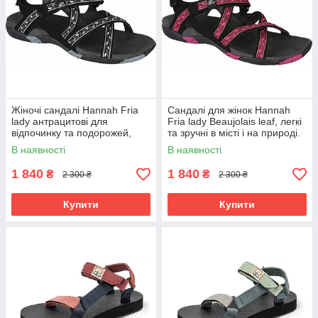
Жіночі сандалі Hannah Fria
Сандалі для жінок Hannah
lady антрацитові для
Fria lady Beaujolais leaf, легкі
відпочинку та подорожей,
та зручні в місті і на природі.
зручні та легкі.
В наявності
В наявності
1 840
1 840
₴
₴
2 300 ₴
2 300 ₴
Купити
Купити