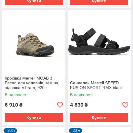
Купити
Купити
Кросівки Merrell MOAB 3
Pecan для чоловіків, замша,
Сандалии Merrell SPEED
підошва Vibram, 920 г
FUSION SPORT RMX black
В наявності
В наявності
6 910
4 830
₴
₴
Купити
Купити
–20%
–20%