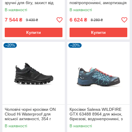
зручні для бігу, захист від
повітропроникні, амортизація
дощу.
CloudTec.
В наявності
В наявності
7 544
6 624
₴
₴
9 430 ₴
8 280 ₴
Купити
Купити
–20%
–20%
Чоловічі чорні кросівки ON
Кросівки Salewa WILDFIRE
Cloud Hi Waterproof для
GTX 63488 8964 для жінок,
міської активності, 354 г
бірюзові, водонепроникні, з
підошвою POMOCA.
В наявності
В наявності