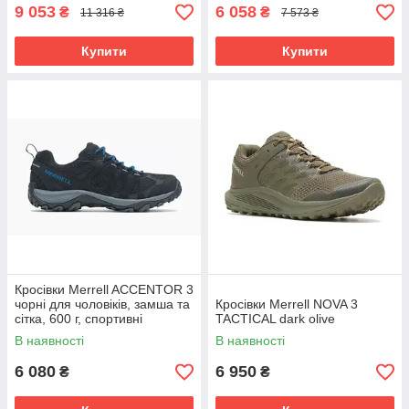
9 053
6 058
₴
₴
11 316 ₴
7 573 ₴
Купити
Купити
Кросівки Merrell ACCENTOR 3
чорні для чоловіків, замша та
Кросівки Merrell NOVA 3
сітка, 600 г, спортивні
TACTICAL dark olive
В наявності
В наявності
6 080
6 950
₴
₴