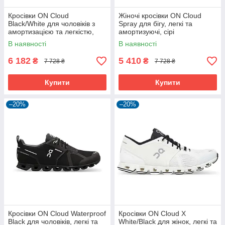
Кросівки ON Cloud
Жіночі кросівки ON Cloud
Black/White для чоловіків з
Spray для бігу, легкі та
амортизацією та легкістю,
амортизуючі, сірі
378 г
В наявності
В наявності
6 182
5 410
₴
₴
7 728 ₴
7 728 ₴
Купити
Купити
–20%
–20%
Кросівки ON Cloud Waterproof
Кросівки ON Cloud X
Black для чоловіків, легкі та
White/Black для жінок, легкі та