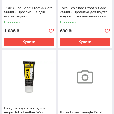
TOKO Eco Shoe Proof & Care
Toko Eco Shoe Proof & Care
500ml - Просочення для
250ml - Пропитка для взуття,
взуття, водо- і
водоотштовхувальний захист
брудовідштовхувальне,
для мембранного та
В наявності
В наявності
догляд за мембраною
шкіряного взуття.
1 086
690
₴
₴
Купити
Купити
Віск для взуття із гладкої
шкіри Toko Leather Wax
Щітка Lowa Triangle Brush