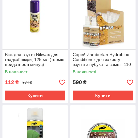
Віск для взуття Nikwax для
Спрей Zamberlan Hydrobloc
гладкої шкіри, 125 мл (термін
Conditioner для захисту
придатності минув)
взуття з нубука та замші, 110
мл
В наявності
В наявності
112
590
₴
₴
374 ₴
Купити
Купити