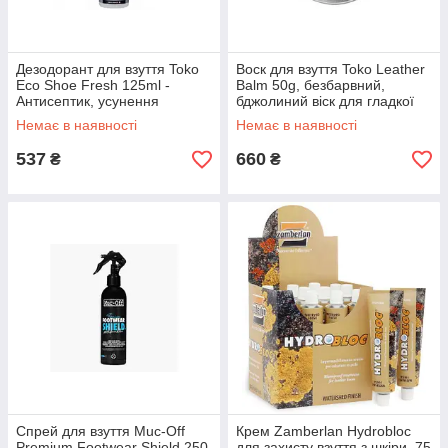
Дезодорант для взуття Toko
Воск для взуття Toko Leather
Eco Shoe Fresh 125ml -
Balm 50g, безбарвний,
Антисептик, усунення
бджолиний віск для гладкої
запахів, для спортивного
шкіри
Немає в наявності
Немає в наявності
взуття
537
660
₴
₴
Спрей для взуття Muc-Off
Крем Zamberlan Hydrobloc
Premium Footwear Shield 250
для захисту взуття з шкіри, 75