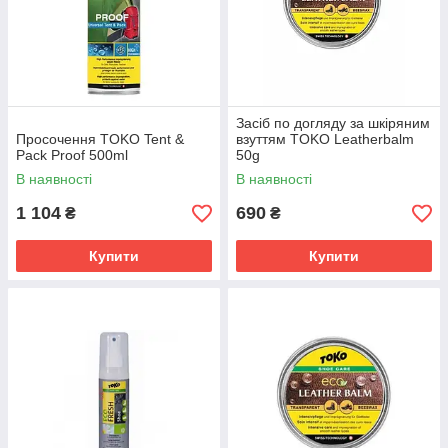
Засіб по догляду за шкіряним
Просочення TOKO Tent &
взуттям TOKO Leatherbalm
Pack Proof 500ml
50g
В наявності
В наявності
1 104
690
₴
₴
Купити
Купити