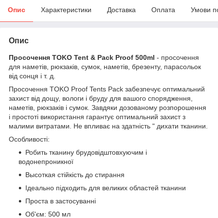
Опис
Характеристики
Доставка
Оплата
Умови п
Опис
Просочення TOKO Tent & Pack Proof 500ml
- просочення
для наметів, рюкзаків, сумок, наметів, брезенту, парасольок
від сонця і т. д.
Просочення TOKO Proof Tents Pack забезпечує оптимальний
захист від дощу, вологи і бруду для вашого спорядження,
наметів, рюкзаків і сумок. Завдяки дозованому розпорошення
і простоті використання гарантує оптимальний захист з
малими витратами. Не впливає на здатність " дихати тканини.
Особливості:
Робить тканину брудовідштовхуючим і
водонепроникної
Высоткая стійкість до стирання
Ідеально підходить для великих областей тканини
Проста в застосуванні
Об'єм: 500 мл