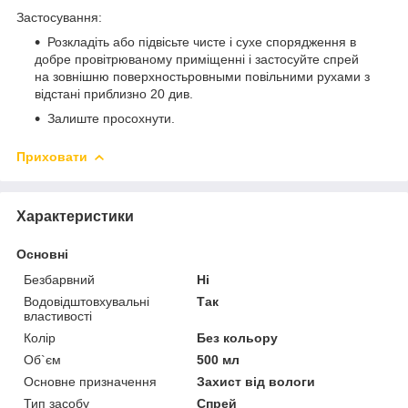
Застосування:
Розкладіть або підвісьте чисте і сухе спорядження в
добре провітрюваному приміщенні і застосуйте спрей
на зовнішню поверхностьровными повільними рухами з
відстані приблизно 20 див.
Залиште просохнути.
Приховати
Характеристики
Основні
Безбарвний
Ні
Водовідштовхувальні
Так
властивості
Колір
Без кольору
Об`єм
500 мл
Основне призначення
Захист від вологи
Тип засобу
Спрей