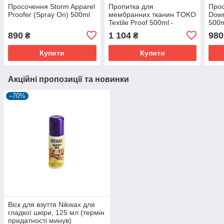
Просочення Storm Apparel
Пропитка для
Прос
Proofer (Spray On) 500ml
мембранних тканин TOKO
Down
Textile Proof 500ml -
500
водовідштовхувальна та
890
1 104
980
₴
₴
брудовідштовхувальна
захист.
Купити
Купити
Акційні пропозиції та новинки
–70%
Віск для взуття Nikwax для
гладкої шкіри, 125 мл (термін
придатності минув)