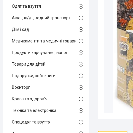
Одяг та взуття
Авіа-, ж/д-, водний транспорт
Дім і сад
Медикаменти та медичні товари
Продукти харчування, напої
Товари для дітей
Подарунки, хобі, книги
Воєнторг
Краса та здоров'я
Техніка та електроніка
Спецодяг та взуття