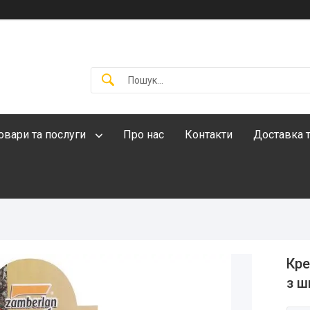
овари та послуги
Про нас
Контакти
Доставка т
Кре
з ш