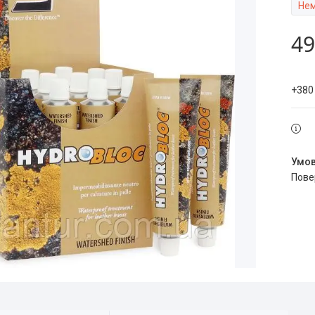
Нем
49
+380
пов