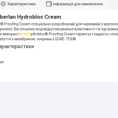
Характеристики
Інформація для замовлення
erlan Hydrobloc Cream
® Proofing Cream спеціально розроблений для черевиків з крупноз
рхнею). Він посилює водовідштовхувальні властивості та підтриму
не використ
ання H
ydrobloc® Proofing Cream гарантує гладкість і ела
 взуття з мембраною, зокрема з GORE-TEX®.
арактеристики
 мл