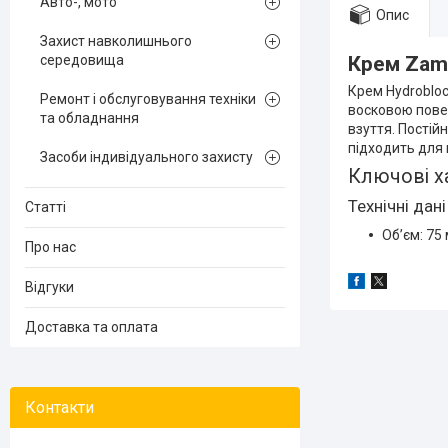
Авто-, мото
Опис
Захист навколишнього
середовища
Крем Zamb
Крем Hydrobloc
Ремонт і обслуговування техніки
восковою пове
та обладнання
взуття. Постій
підходить для
Засоби індивідуального захисту
Ключові х
Технічні дані
Статті
Об’єм: 75
Про нас
Відгуки
Доставка та оплата