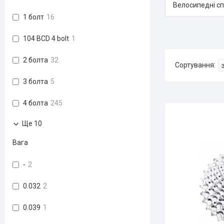
Велосипедні сп
1 болт
16
104 BCD 4 bolt
1
2 болта
32
3 болта
5
4 болта
245
Ще 10
Вага
-
2
0.032
2
0.039
1