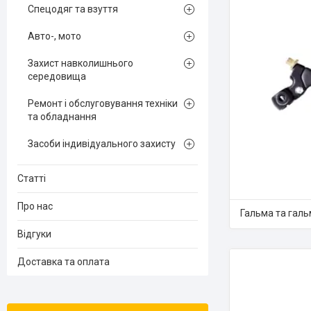
Спецодяг та взуття
Авто-, мото
Захист навколишнього
середовища
Ремонт і обслуговування техніки
та обладнання
Засоби індивідуального захисту
Статті
Про нас
Гальма та галь
Відгуки
Доставка та оплата