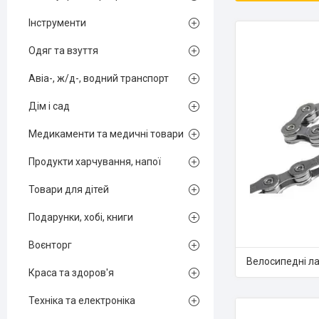
Інструменти
Одяг та взуття
Авіа-, ж/д-, водний транспорт
Дім і сад
Медикаменти та медичні товари
Продукти харчування, напої
Товари для дітей
Подарунки, хобі, книги
Воєнторг
Велосипедні л
Краса та здоров'я
Техніка та електроніка