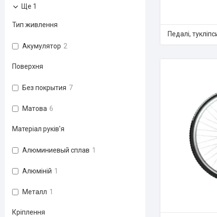
Ще 1
Тип живлення
Педалі, тукліпс
Акумулятор
2
Поверхня
Без покрытия
7
Матова
6
Матеріал руків'я
Алюминиевый сплав
1
Алюміній
1
Металл
1
Кріплення