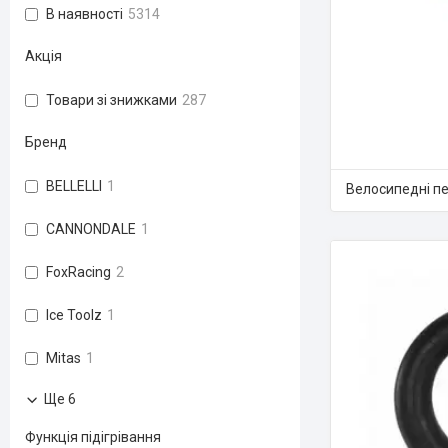
В наявності
5314
Акція
Товари зі знижками
287
Бренд
BELLELLI
1
Велосипедні п
CANNONDALE
1
FoxRacing
2
Ice Toolz
1
Mitas
1
Ще 6
Функція підігрівання