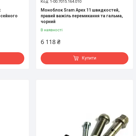
1-00.7015.164.010
x
Моноблок Sram Apex 11 швидкостей,
шосейного
правий важіль перемикання та гальма,
чорний
В наявності
6 118 ₴
Купити