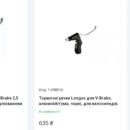
1-398316
Brake 2,5
Тормозні ручки Longus для V-Brake,
егулюванням
алюміній/гумa, чорні, для велосипедів
В наявності
635 ₴