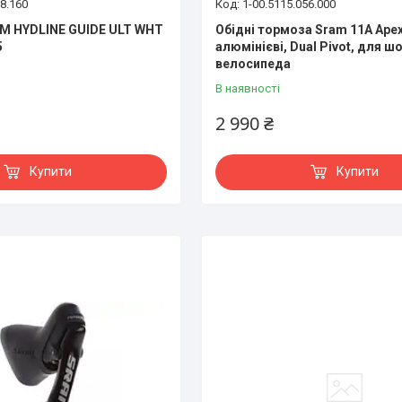
68.160
1-00.5115.056.000
M HYDLINE GUIDE ULT WHT
Обідні тормоза Sram 11A Ape
5
алюмінієві, Dual Pivot, для 
велосипеда
В наявності
2 990 ₴
Купити
Купити