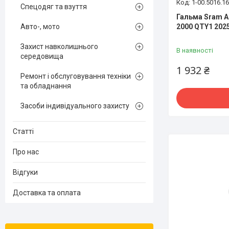
1-00.5016.1
Спецодяг та взуття
Гальма Sram A
2000 QTY1 202
Авто-, мото
Захист навколишнього
В наявності
середовища
1 932 ₴
Ремонт і обслуговування техніки
та обладнання
Засоби індивідуального захисту
Статті
Про нас
Відгуки
Доставка та оплата