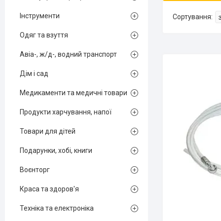
Інструменти
Одяг та взуття
Авіа-, ж/д-, водний транспорт
Дім і сад
Медикаменти та медичні товари
Продукти харчування, напої
Товари для дітей
Подарунки, хобі, книги
Воєнторг
Краса та здоров'я
Техніка та електроніка