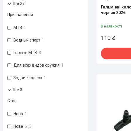
Ще 27
Гальмівні коло
чорний 2026
Призначення
В наявності
MTB
1
110 ₴
Водный спорт
1
Горные MTB
3
Для всех видов оружия
1
Задние колеса
1
Ще 3
Стан
Нова
1
Нове
613