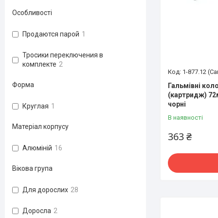
Особливості
Продаются парой
1
Тросики переключения в
комплекте
2
1-877.12 (Ca
Форма
Гальмівні коло
(картридж) 72
чорні
Круглая
1
В наявності
Матеріал корпусу
363 ₴
Алюміній
16
Вікова група
Для дорослих
28
Доросла
2