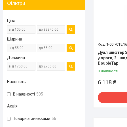
Фільтри
Ціна
Ширина
1-00.7015.1
Дуал шифтер S
Довжина
дороги, 2 швид
DoubleTap
В наявності
6 118 ₴
Наявність
В наявності
505
Акція
Товари зі знижками
56