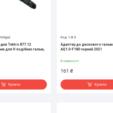
rtridge)
1-A-3
дки Tektro 877.12
Адаптер до дискового гальма
мм для V-подібних гальм,
AQ1.0-F180 чорний 2021
В наявності
161 ₴
Купити
Купити