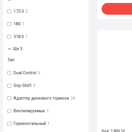
172.0
2
180
1
318.0
1
Ще 3
Тип
Dual Control
5
Grip-Shift
3
Адаптер дискового тормоза
34
Вентилируемые
1
Горизонтальный
1
1-836.12