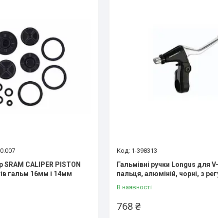
20.007
1-398313
ір SRAM CALIPER PISTON
Гальмівні ручки Longus для V-
тів гальм 16мм і 14мм
пальця, алюміній, чорні, з р
В наявності
768 ₴