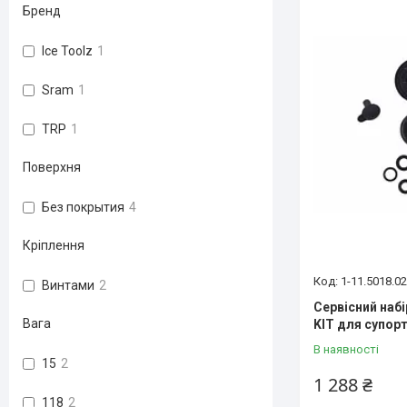
Бренд
Ice Toolz
1
Sram
1
TRP
1
Поверхня
Без покрытия
4
Кріплення
1-11.5018.0
Винтами
2
Сервісний наб
Вага
KIT для супор
В наявності
15
2
1 288 ₴
118
2