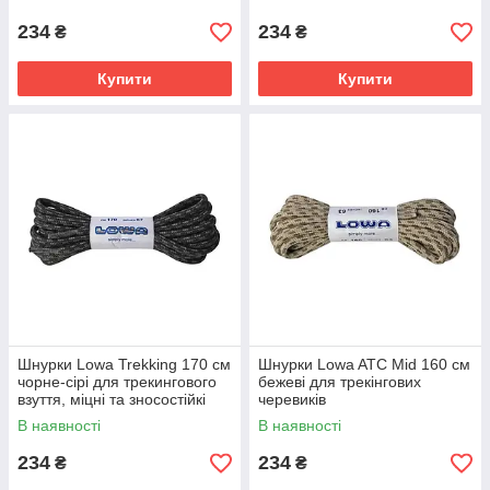
234
234
₴
₴
Купити
Купити
Шнурки Lowa Trekking 170 см
Шнурки Lowa ATC Mid 160 см
чорне-сірі для трекингового
бежеві для трекінгових
взуття, міцні та зносостійкі
черевиків
В наявності
В наявності
234
234
₴
₴