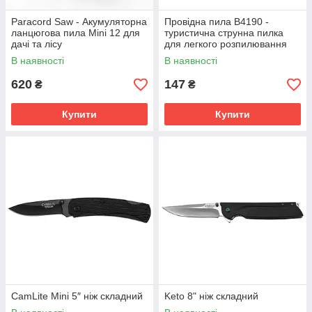
Paracord Saw - Акумуляторна
Провідна пила B4190 -
ланцюгова пила Mini 12 для
туристична струнна пилка
дачі та лісу
для легкого розпилювання
деревини
В наявності
В наявності
620
147
₴
₴
Купити
Купити
CamLite Mini 5″ ніж складний
Keto 8" ніж складний