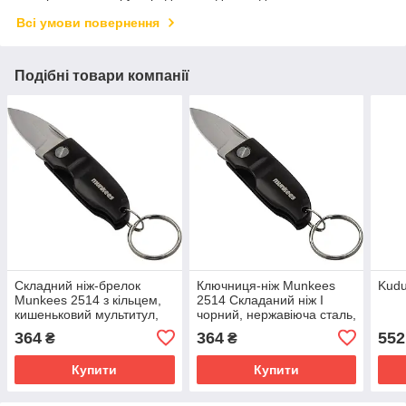
Всі умови повернення
Подібні товари компанії
Складний ніж-брелок
Ключниця-ніж Munkees
Kudu
Munkees 2514 з кільцем,
2514 Складаний ніж I
кишеньковий мультитул,
чорний, нержавіюча сталь,
чорний
55x20 мм, 29 г
364
364
552
₴
₴
Купити
Купити