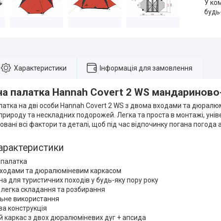
У ко
будь
Характеристики
Інформація для замовлення
а палатка Hannah Covert 2 WS мандариново
латка на дві особи Hannah Covert 2 WS з двома входами та дюрал
 природу та нескладних подорожей. Легка та проста в монтажі, унів
овані всі фактори та деталі, щоб під час відпочинку погана погода
арактеристики
 палатка
входами та дюралюміневим каркасом
а для туристичних походів у будь-яку пору року
 легка складання та розбирання
льне використання
а конструкція
й каркас з двох дюралюміневих дуг + апсида