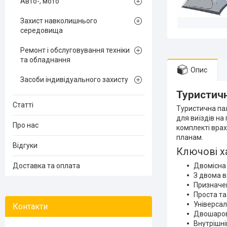
Авто-, мото
Захист навколишнього
середовища
Ремонт і обслуговування техніки
та обладнання
Опис
Засоби індивідуального захисту
Туристичн
Статті
Туристична па
для виїздів на
Про нас
комплекті врах
планам.
Відгуки
Ключові х
Доставка та оплата
Двомісна
З двома 
Призначен
Проста та
Універса
Двошаров
Внутрішні