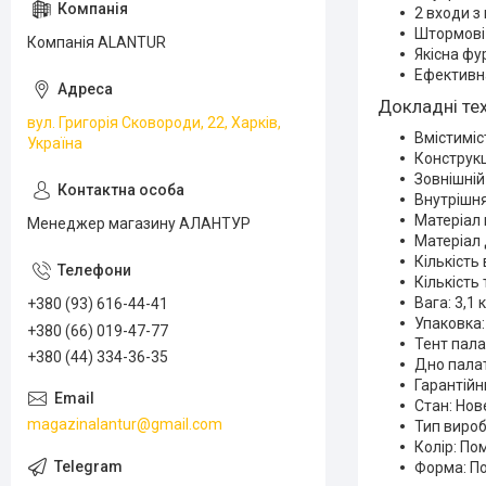
2 входи з
Штормові 
Компанія ALANTUR
Якісна фу
Ефективн
Докладні тех
вул. Григорія Сковороди, 22, Харків,
Вмістиміс
Україна
Конструкц
Зовнішній
Внутрішня
Матеріал 
Менеджер магазину АЛАНТУР
Матеріал 
Кількість 
Кількість 
Вага: 3,1 к
+380 (93) 616-44-41
Упаковка:
+380 (66) 019-47-77
Тент пала
+380 (44) 334-36-35
Дно палат
Гарантійни
Стан: Нов
magazinalantur@gmail.com
Тип вироб
Колір: П
Форма: П