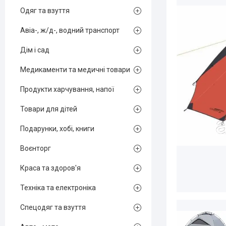
Одяг та взуття
Авіа-, ж/д-, водний транспорт
Дім і сад
Медикаменти та медичні товари
Продукти харчування, напої
Товари для дітей
Подарунки, хобі, книги
Воєнторг
Краса та здоров'я
Техніка та електроніка
Спецодяг та взуття