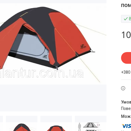
пом
10
+380
пов