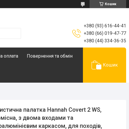
Кошик
+380 (93) 616-44-41
+380 (66) 019-47-77
+380 (44) 334-36-35
а оплата
Повернення та обмін
Кошик
истична палатка Hannah Covert 2 WS,
місна, з двома входами та
алюмінієвим каркасом, для походів,