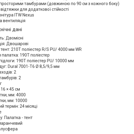
 просторими тамбурами (довжиною по 90 см з кожного боку)
відтяжки для додаткової стійкості
рнітура ITW Nexus
а вентиляція
нічні дані
ть: Двомісні
ія: Двошарові
 тент: 210T поліестер R/S PU/ 4000 мм WR
 палатка: 190T поліестер
підлоги: 190T поліестер PU/ 10000 мм
дуг: Dural 7001-T6 Ø 8,5/9,5 мм
входів: 2
тамбурів: 2
г
 16 × 45 см
тки, мм: 4000
ки, мм: 10000
й термін: 24 місяці
е
у: Палатка - тент
омаранчевий
олусфера