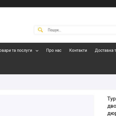
овари та послуги
Про нас
Контакти
Доставка т
Тур
дво
дюр