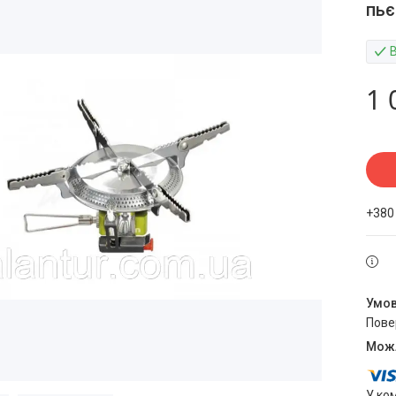
пьє
1 
+380
пов
У ко