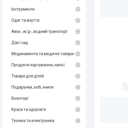
Інструменти
Одяг та взуття
Авіа-, ж/д-, водний транспорт
Дім і сад
Медикаменти та медичні товари
Продукти харчування, напої
Товари для дітей
Подарунки, хобі, книги
Воєнторг
Краса та здоров'я
Техніка та електроніка