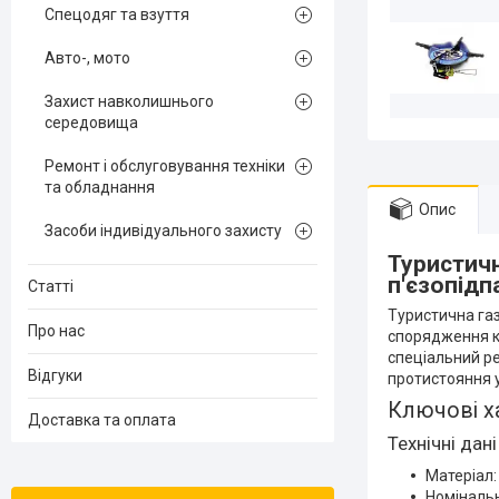
Спецодяг та взуття
Авто-, мото
Захист навколишнього
середовища
Ремонт і обслуговування техніки
та обладнання
Опис
Засоби індивідуального захисту
Туристичн
п'єзопід
Статті
Туристична газ
Про нас
спорядження ко
спеціальний ре
Відгуки
протистояння у
Ключові х
Доставка та оплата
Технічні дані
Матеріал:
Номінальн