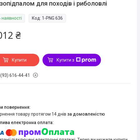
зопідпалом для походів і риболовлі
В наявності
Код:
1-PNG 636
012 ₴
Купити
Купити з
 (93) 616-44-41
ернення товару протягом 14 днів
за домовленістю
мпанії підключені електронні платежі. Тепер ви можете купити