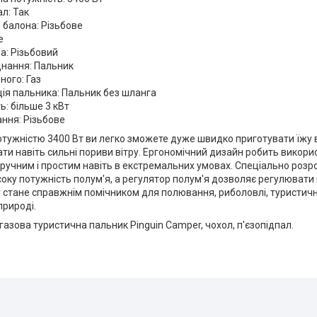
ал: Так
 балона: Різьбове
е
а: Різьбовий
днання: Пальник
ного: Газ
ія пальника: Пальник без шланга
ь: більше 3 кВт
ання: Різьбове
тужністю 3400 Вт ви легко зможете дуже швидко приготувати їжу в
и навіть сильні пориви вітру. Ергономічний дизайн робить викори
ручним і простим навіть в екстремальних умовах. Спеціально розр
оку потужність полум'я, а регулятор полум'я дозволяє регулювати
 стане справжнім помічником для полювання, риболовлі, туристичн
природі.
газова туристична пальник Pinguin Camper, чохол, п'єзопідпал.