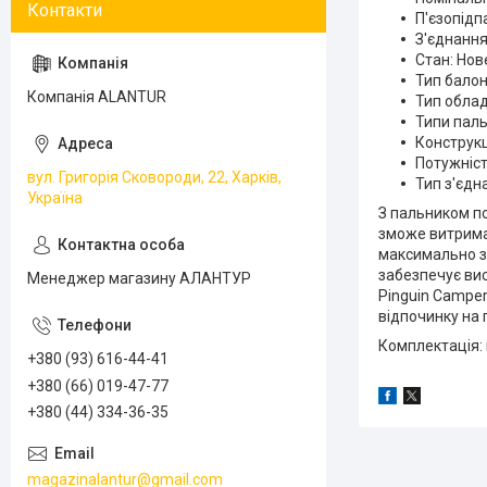
П'єзопідп
З'єднання
Стан: Нов
Тип балон
Компанія ALANTUR
Тип обла
Типи паль
Конструкц
Потужніст
вул. Григорія Сковороди, 22, Харків,
Тип з'єдн
Україна
З пальником по
зможе витримат
максимально з
забезпечує вис
Менеджер магазину АЛАНТУР
Pinguin Camper
відпочинку на 
Комплектація: 
+380 (93) 616-44-41
+380 (66) 019-47-77
+380 (44) 334-36-35
magazinalantur@gmail.com