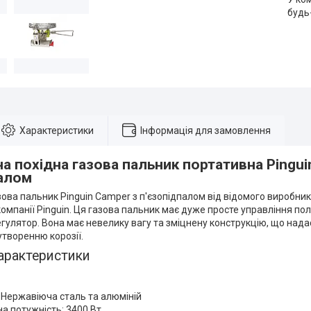
будь
Характеристики
Інформація для замовлення
а похідна газова пальник портативна Pingui
палом
ова пальник Pinguin Camper з п'єзопідпалом від відомого виробни
мпанії Pinguin. Ця газова пальник має дуже просте управління по
гулятор. Вона має невелику вагу та зміцнену конструкцію, що надає
творенню корозії.
арактеристики
 Нержавіюча сталь та алюміній
а потужність: 3400 Вт