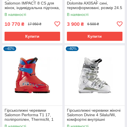
Salomon IMPACT 8 CS для
Dolomite AX05AF сині,
жінок, індивідуальна підгонка,
термоформовані, розмір 24.5
червоні
MР
В наявності
В наявності
10 770
3 900
₴
₴
17 950 ₴
6 500 ₴
Купити
Купити
–40%
–40%
Гірськолижні черевики
Гірськолижні черевики жіночі
Salomon Performa T1 17,
Salomon Divine 4 Silalu/Wi,
поліпропілен, Thermicfit, 1
комфортні внутрішні
кліпса.
черевики X Fit Fusion,
В наявності
В наявності