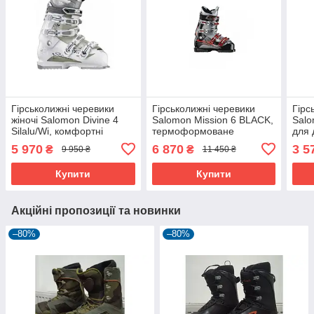
Гірськолижні черевики
Гірськолижні черевики
Гірс
жіночі Salomon Divine 4
Salomon Mission 6 BLACK,
Salo
Silalu/Wi, комфортні
термоформоване
для 
внутрішні черевики X Fit
внутрішнє взуття X Fit
комф
5 970
6 870
3 5
₴
₴
9 950 ₴
11 450 ₴
Fusion, жорсткість 45
Fusion.
Купити
Купити
Акційні пропозиції та новинки
–80%
–80%