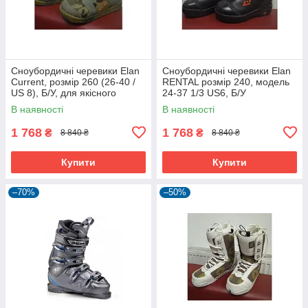
Сноубордичні черевики Elan
Сноубордичні черевики Elan
Current, розмір 260 (26-40 /
RENTAL розмір 240, модель
US 8), Б/У, для якісного
24-37 1/3 US6, Б/У
катання.
В наявності
В наявності
1 768
1 768
₴
₴
8 840 ₴
8 840 ₴
Купити
Купити
–70%
–50%