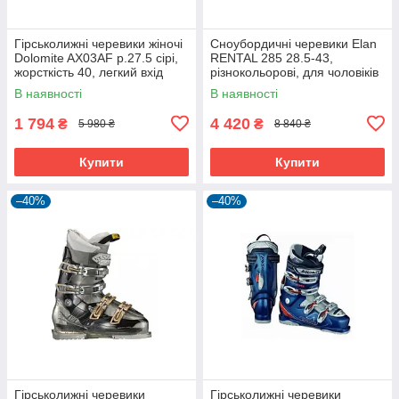
Гірськолижні черевики жіночі
Сноубордичні черевики Elan
Dolomite AX03AF р.27.5 сірі,
RENTAL 285 28.5-43,
жорсткість 40, легкий вхід
різнокольорові, для чоловіків
In2Fit
та жінок
В наявності
В наявності
1 794
4 420
₴
₴
5 980 ₴
8 840 ₴
Купити
Купити
–40%
–40%
Гірськолижні черевики
Гірськолижні черевики