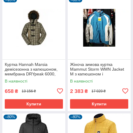
Куртка Hannah Marsia
Жіноча зимова куртка
демісезонна з капюшоном,
Mammut Storm WMN Jacket
мембрана DRYpeak 6000,
M з капюшоном і
коричнева
вентиляцією, колір 5216
В наявності
В наявності
658
2 383
₴
₴
13 156 ₴
17 020 ₴
Купити
Купити
–80%
–80%