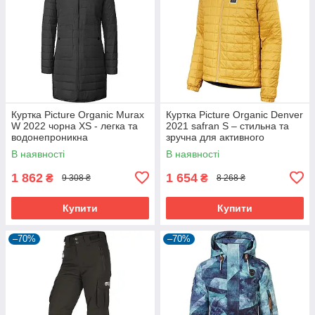
Куртка Picture Organic Murax
Куртка Picture Organic Denver
W 2022 чорна XS - легка та
2021 safran S – стильна та
водонепроникна
зручна для активного
відпочинку
В наявності
В наявності
1 862
1 654
₴
₴
9 308 ₴
8 268 ₴
Купити
Купити
–70%
–70%