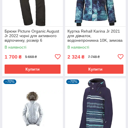
Брюки Picture Organic August
Куртка Rehall Karina Jr 2021
Jr 2022 чорні для активного
для дівчаток,
відпочинку, розмір 6
водонепроникна 10K, зимова
гірськолижна
В наявності
В наявності
1 700
2 324
₴
₴
5 668 ₴
7 748 ₴
Купити
Купити
–70%
–70%