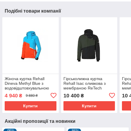
Подібні товари компанії
Жіноча куртка Rehall
Гірськолижна куртка
Гірс
Dineva Methyl Blue з
Rehall Isac оливкова з
Rehal
водовідштовхувальною
мембраною ReTech
мем
мембраною 10k
Dryshell,
Drys
4 940
10 400
10 
₴
₴
9 880 ₴
водонепроникність 10000
мм
Купити
Купити
Акційні пропозиції та новинки
–95%
–86%