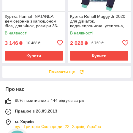
Куртка Hannah NATANEA
Куртка Rehall Maggy Jr 2020
демісезонна з капюшоном,
для дівчаток,
біла, для жінок, розміри 36-
водонепроникна, утеплена,
42.
коралова, 128 см
В наявності
В наявності
3 146
2 028
₴
₴
10 488 ₴
6 760 ₴
Купити
Купити
Показати ще
Про нас
98% позитивних з 444 відгуків за рік
Працює з 26.09.2013
м. Харків
вул. Григорія Сковороди, 22, Харків, Україна