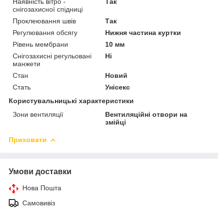
Наявність вітро -
Так
снігозахисної спідниці
Проклеювання швів
Так
Регулювання обсягу
Нижня частина куртки
Рівень мембрани
10 мм
Снігозахисні регульовані
Ні
манжети
Стан
Новий
Стать
Унісекс
Користувальницькі характеристики
Зони вентиляції
Вентиляційні отвори на
змійці
Приховати
Умови доставки
Нова Пошта
Самовивіз