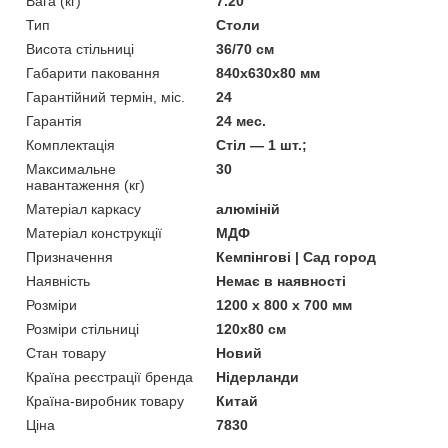
Вага (кг)
7.20
Тип
Столи
Висота стільниці
36/70 см
Габарити паковання
840х630х80 мм
Гарантійний термін, міс.
24
Гарантія
24 мес.
Комплектація
Стіл — 1 шт.;
Максимальне
30
навантаження (кг)
Матеріал каркасу
алюміній
Матеріал конструкції
МДФ
Призначення
Кемпінгові | Сад город
Наявність
Немає в наявності
Розміри
1200 х 800 х 700 мм
Розміри стільниці
120х80 см
Стан товару
Новий
Країна реєстрації бренда
Нідерланди
Країна-виробник товару
Китай
Ціна
7830