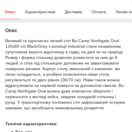
Опис
Характеристики
Доставка
Оплата
Умови п
Опис
Великий та одночасно легкий стіл Bo-Camp Northgate Oval
120x80 cm Black/Grey з колекції Industrial стане незамінним
супутником вашого відпочинку в садку, на дачі чи на природі.
Розмір і форма стільниці дозволяє розмістити за ним до 8
людей, а сітка під стільницею допоможе не завантажувати
поверхню речами. Корпус столу, виконаний з алюмінію, він
легко складається, а розбірні телескопічні ніжки столу
регулюються по двох рівнях (36/70 см). Ніжки також можна
відрегулювати на нерівній поверхні за допомогою гвинтів. Bo-
Camp Northgate Oval можна дуже компактно зберігати і
переносити у вигляді кейса, завдяки складаній стільниці і
ручці. У транспортному положенні стіл зафіксований чотирма
замками, що запобігають мимовільному розкриттю.
Технічні характеристики:
Вид: стіл