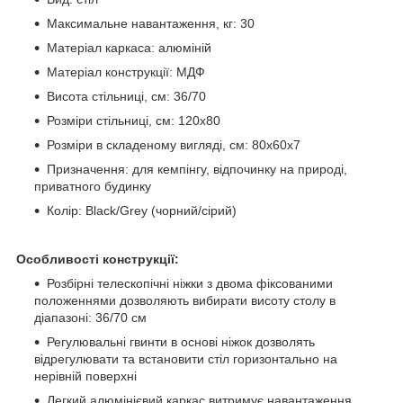
Максимальне навантаження, кг: 30
Матеріал каркаса: алюміній
Матеріал конструкції: МДФ
Висота стільниці, см: 36/70
Розміри стільниці, см: 120х80
Розміри в складеному вигляді, см: 80х60х7
Призначення: для кемпінгу, відпочинку на природі,
приватного будинку
Колір: Black/Grey (чорний/сірий)
Особливості конструкції:
Розбірні телескопічні ніжки з двома фіксованими
положеннями дозволяють вибирати висоту столу в
діапазоні: 36/70 см
Регулювальні гвинти в основі ніжок дозволять
відрегулювати та встановити стіл горизонтально на
нерівній поверхні
Легкий алюмінієвий каркас витримує навантаження