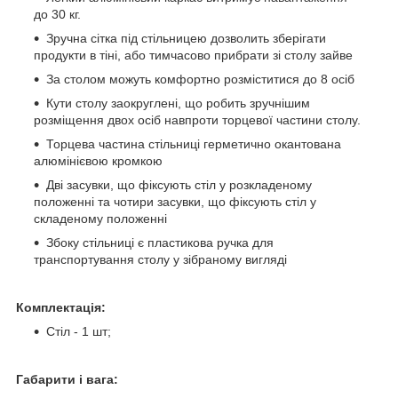
до 30 кг.
Зручна сітка під стільницею дозволить зберігати
продукти в тіні, або тимчасово прибрати зі столу зайве
За столом можуть комфортно розміститися до 8 осіб
Кути столу заокруглені, що робить зручнішим
розміщення двох осіб навпроти торцевої частини столу.
Торцева частина стільниці герметично окантована
алюмінієвою кромкою
Дві засувки, що фіксують стіл у розкладеному
положенні та чотири засувки, що фіксують стіл у
складеному положенні
Збоку стільниці є пластикова ручка для
транспортування столу у зібраному вигляді
Комплектація:
Стіл - 1 шт;
Габарити і вага: