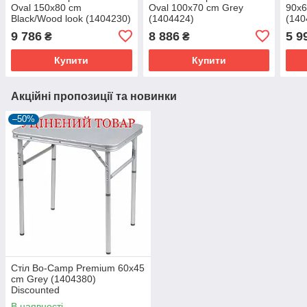
Oval 150x80 cm
Oval 100x70 cm Grey
90x6
Black/Wood look (1404230)
(1404424)
(140
9 786
8 886
5 9
₴
₴
Купити
Купити
Акційні пропозиції та новинки
–50%
Стіл Bo-Camp Premium 60x45
cm Grey (1404380)
Discounted
В наявності