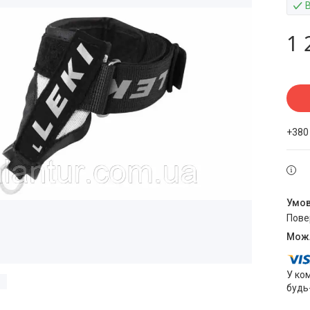
1 
+380
пов
У ко
будь