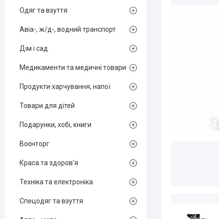
Одяг та взуття
Авіа-, ж/д-, водний транспорт
Дім і сад
Медикаменти та медичні товари
Продукти харчування, напої
Товари для дітей
Подарунки, хобі, книги
Воєнторг
Краса та здоров'я
Техніка та електроніка
Спецодяг та взуття