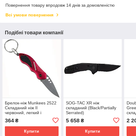
Повернення товару впродовж 14 днів за домовленістю
Всі умови повернення
Подібні товари компанії
Брелок-ніж Munkees 2522
SOG-TAC XR ніж
Doub
Складаний ніж II
складаний (Black/Partially
Gree
червоний, легкий і
Serrated)
скла
компактний, 21 г
364
5 658
2 2
₴
₴
Купити
Купити