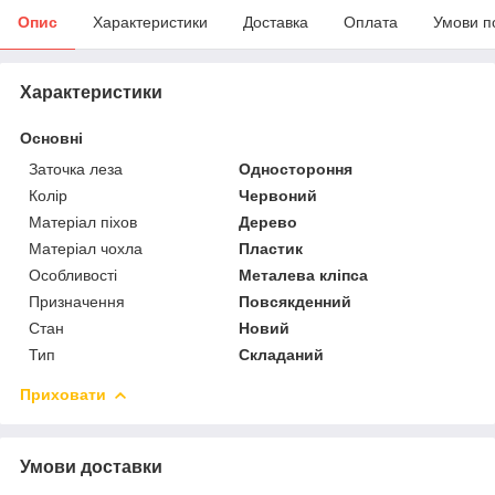
Опис
Характеристики
Доставка
Оплата
Умови п
Характеристики
Основні
Заточка леза
Одностороння
Колір
Червоний
Матеріал піхов
Дерево
Матеріал чохла
Пластик
Особливості
Металева кліпса
Призначення
Повсякденний
Стан
Новий
Тип
Складаний
Приховати
Умови доставки