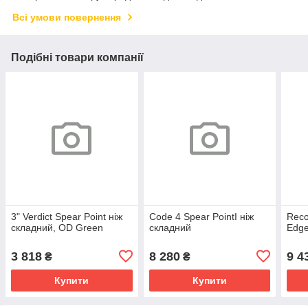
Всі умови повернення
Подібні товари компанії
3" Verdict Spear Point ніж
Code 4 Spear PointI ніж
Reco
складний, OD Green
складний
Edge
3 818
8 280
9 4
₴
₴
Купити
Купити