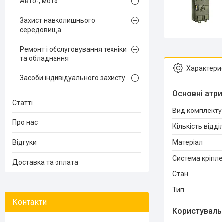
Авто-, мото
Захист навколишнього
середовища
Ремонт і обслуговування техніки
та обладнання
Характери
Засоби індивідуального захисту
Основні атр
Статті
Вид комплект
Про нас
Кількість відд
Відгуки
Матеріал
Система кріпл
Доставка та оплата
Стан
Тип
Користуваль