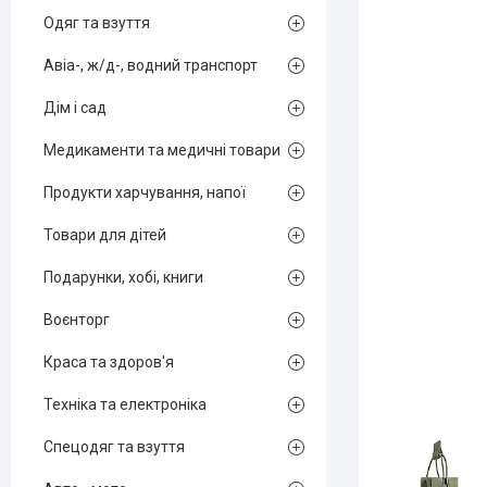
Одяг та взуття
Авіа-, ж/д-, водний транспорт
Дім і сад
Медикаменти та медичні товари
Продукти харчування, напої
Товари для дітей
Подарунки, хобі, книги
Воєнторг
Краса та здоров'я
Техніка та електроніка
Спецодяг та взуття