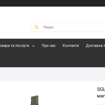
овари та послуги
Про нас
Контакти
Доставка т
SGL
маг