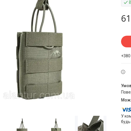
61
+380
пов
У ко
будь