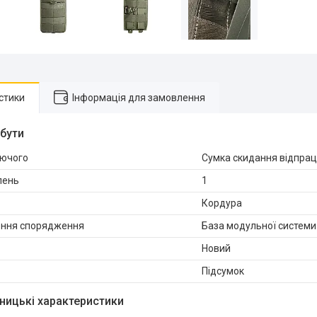
стики
Інформація для замовлення
ибути
уючого
Сумка скидання відпрац
ілень
1
Кордура
ення спорядження
База модульної системи 
Новий
Підсумок
ницькі характеристики