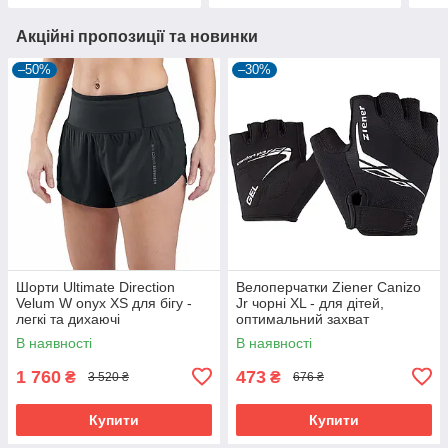
Акційні пропозиції та новинки
–50%
–30%
Шорти Ultimate Direction
Велоперчатки Ziener Canizo
Velum W onyx XS для бігу -
Jr чорні XL - для дітей,
легкі та дихаючі
оптимальний захват
В наявності
В наявності
1 760
473
₴
₴
3 520 ₴
676 ₴
Купити
Купити