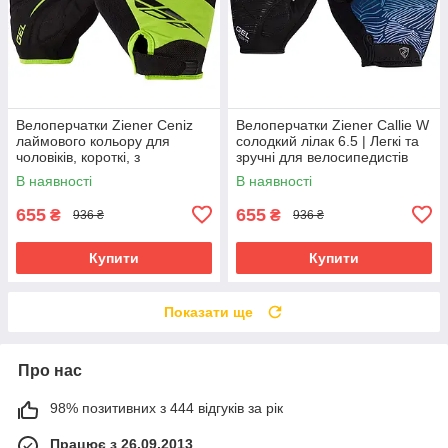
Велоперчатки Ziener Ceniz
Велоперчатки Ziener Callie W
лаймового кольору для
солодкий лілак 6.5 | Легкі та
чоловіків, короткі, з
зручні для велосипедистів
амортизуючими вставками та
В наявності
В наявності
гелевими подушечками
655
655
₴
₴
936 ₴
936 ₴
Купити
Купити
Показати ще
Про нас
98% позитивних з 444 відгуків за рік
Працює з 26.09.2013