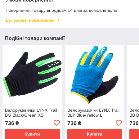
Повернення товару впродовж 14 днів за домовленістю
Всі умови повернення
Подібні товари компанії
Велорукавички LYNX Trail
Велорукавички LYNX Trail
Вело
BG Black/Green XS
BLY Blue/Yellow L
BB B
736
736
736
₴
₴
Купити
Купити