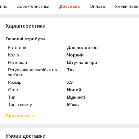
пис
Характеристики
Доставка
Оплата
Умови пове
Характеристики
Основні атрибути
Категорії
Для чоловіків
Колір
Чорний
Матеріал
Штучна шкіра
Регульована застібка на
Так
зап'ясті
Розмір
XS
Стан
Новий
Тип
Відкриті
Тип захисту
М'яка
Приховати
Умови доставки