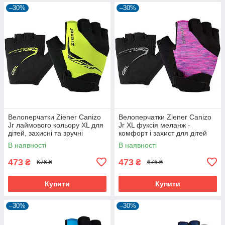
–30%
–30%
Велоперчатки Ziener Canizo
Велоперчатки Ziener Canizo
Jr лаймового кольору XL для
Jr XL фуксія меланж -
дітей, захисні та зручні
комфорт і захист для дітей
В наявності
В наявності
473
473
₴
₴
676 ₴
676 ₴
Купити
Купити
–30%
–30%