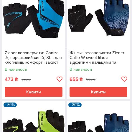
Ziener велоперчатки Canizo
Жінські велоперчатки Ziener
Jr, персиковий синій, XL - для
Callie W sweet lilac з
хлопчиків, комфорт і захист
відкритими пальцями та
дихаючою шкірою Amara
В наявності
В наявності
473
655
₴
₴
676 ₴
936 ₴
Купити
Купити
–30%
–30%