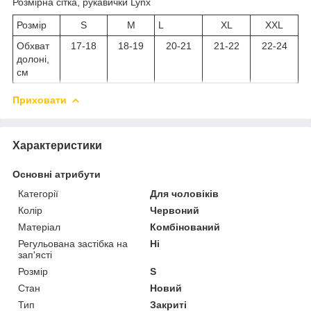
Розмірна сітка, рукавички Lynx
Розмір
S
M
L
XL
XXL
Обхват
17-18
18-19
20-21
21-22
22-24
долоні,
см
Приховати
Характеристики
Основні атрибути
Категорії
Для чоловіків
Колір
Червоний
Матеріал
Комбінований
Регульована застібка на
Ні
зап'ясті
Розмір
S
Стан
Новий
Тип
Закриті