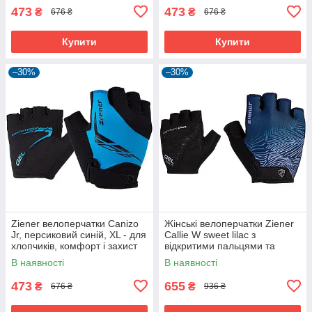
473
473
₴
₴
676 ₴
676 ₴
Купити
Купити
–30%
–30%
Ziener велоперчатки Canizo
Жінські велоперчатки Ziener
Jr, персиковий синій, XL - для
Callie W sweet lilac з
хлопчиків, комфорт і захист
відкритими пальцями та
дихаючою шкірою Amara
В наявності
В наявності
473
655
₴
₴
676 ₴
936 ₴