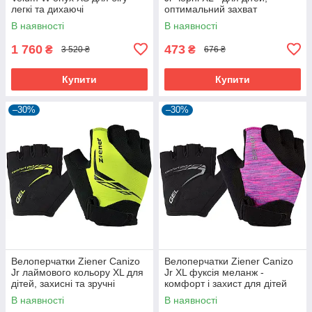
легкі та дихаючі
оптимальний захват
В наявності
В наявності
1 760
473
₴
₴
3 520 ₴
676 ₴
Купити
Купити
–30%
–30%
Велоперчатки Ziener Canizo
Велоперчатки Ziener Canizo
Jr лаймового кольору XL для
Jr XL фуксія меланж -
дітей, захисні та зручні
комфорт і захист для дітей
В наявності
В наявності