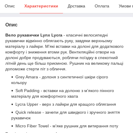
Опис
Характеристики
Доставка
Оплата
Умови 
Опис
Вело рукавички Lynx Lycra
- класичні велосипедні
рукавички відмінно облягають руку, завдяки верхньому
матеріалу з лайкри. М'які вставки на долоні для додаткового
комфорту і зниження втоми рук. Вентиляційні отвори на
долоні добре продуваються, роблячи поїздку в спекотний
літній день ще більш приємною. Рушник на великому пальці
допоможе стерти піт з обличчя.
Grey Amara - долоня з синтетичної шкіри сірого
кольору
Soft Padding - вставки на долоню з м'якого пінного
матеріалу для комфортного хвата
Lycra Upper - верх з лайкри для кращого облягання
Quick release - зачепи для швидкого і зручного зняття
рукавичок
Micro Fiber Towel - м'яке рушник для витирання поту