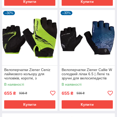
Купити
Купити
–30%
–30%
Велоперчатки Ziener Ceniz
Велоперчатки Ziener Callie W
лаймового кольору для
солодкий лілак 6.5 | Легкі та
чоловіків, короткі, з
зручні для велосипедистів
амортизуючими вставками та
В наявності
В наявності
гелевими подушечками
655
655
₴
₴
936 ₴
936 ₴
Купити
Купити