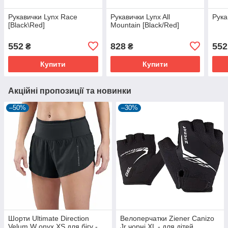
Рукавички Lynx Race
Рукавички Lynx All
Рука
[Black\Red]
Mountain [Black/Red]
552
828
552
₴
₴
Купити
Купити
Акційні пропозиції та новинки
–50%
–30%
Шорти Ultimate Direction
Велоперчатки Ziener Canizo
Velum W onyx XS для бігу -
Jr чорні XL - для дітей,