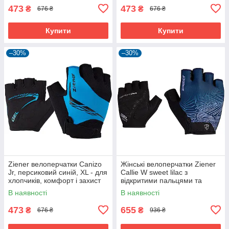
473
473
₴
₴
676 ₴
676 ₴
Купити
Купити
–30%
–30%
Ziener велоперчатки Canizo
Жінські велоперчатки Ziener
Jr, персиковий синій, XL - для
Callie W sweet lilac з
хлопчиків, комфорт і захист
відкритими пальцями та
дихаючою шкірою Amara
В наявності
В наявності
473
655
₴
₴
676 ₴
936 ₴