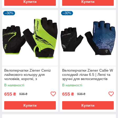
Купити
Купити
–30%
–30%
Велоперчатки Ziener Ceniz
Велоперчатки Ziener Callie W
лаймового кольору для
солодкий лілак 6.5 | Легкі та
чоловіків, короткі, з
зручні для велосипедистів
амортизуючими вставками та
В наявності
В наявності
гелевими подушечками
655
655
₴
₴
936 ₴
936 ₴
Купити
Купити