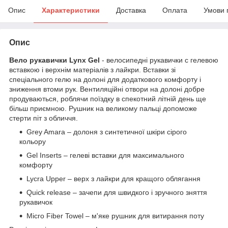
Опис
Характеристики
Доставка
Оплата
Умови 
Опис
Вело рукавички Lynx Gel
- велосипедні рукавички c гелевою
вставкою і верхнім матеріалів з лайкри. Вставки зі
спеціального гелю на долоні для додаткового комфорту і
зниження втоми рук. Вентиляційні отвори на долоні добре
продуваються, роблячи поїздку в спекотний літній день ще
більш приємною. Рушник на великому пальці допоможе
стерти піт з обличчя.
Grey Amara – долоня з синтетичної шкіри сірого
кольору
Gel Inserts – гелеві вставки для максимального
комфорту
Lycra Upper – верх з лайкри для кращого облягання
Quick release – зачепи для швидкого і зручного зняття
рукавичок
Micro Fiber Towel – м'яке рушник для витирання поту