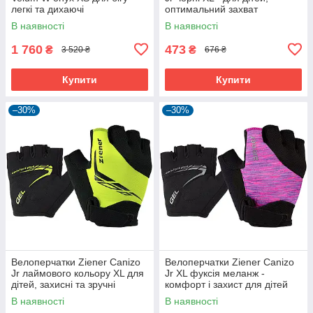
легкі та дихаючі
оптимальний захват
В наявності
В наявності
1 760
473
₴
₴
3 520 ₴
676 ₴
Купити
Купити
–30%
–30%
Велоперчатки Ziener Canizo
Велоперчатки Ziener Canizo
Jr лаймового кольору XL для
Jr XL фуксія меланж -
дітей, захисні та зручні
комфорт і захист для дітей
В наявності
В наявності