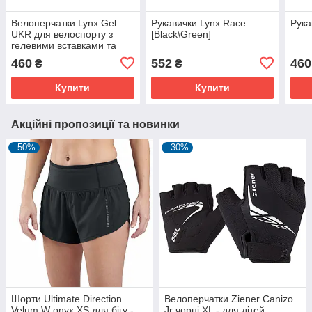
Велоперчатки Lynx Gel
Рукавички Lynx Race
Рука
UKR для велоспорту з
[Black\Green]
гелевими вставками та
лайкрою, унісекс
460
552
460
₴
₴
Купити
Купити
Акційні пропозиції та новинки
–50%
–30%
Шорти Ultimate Direction
Велоперчатки Ziener Canizo
Velum W onyx XS для бігу -
Jr чорні XL - для дітей,