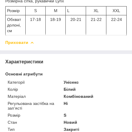
Розмірна сітка, рукавички Lynx
Розмір
S
M
L
XL
XXL
Обхват
17-18
18-19
20-21
21-22
22-24
долоні,
см
Приховати
Характеристики
Основні атрибути
Категорії
Унісекс
Колір
Білий
Матеріал
Комбінований
Регульована застібка на
Ні
зап'ясті
Розмір
S
Стан
Новий
Тип
Закриті