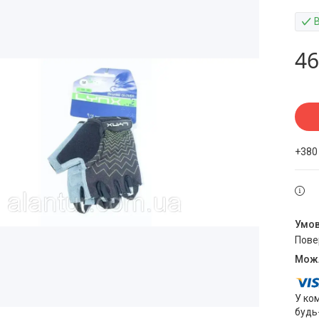
46
+380
пов
У ко
будь