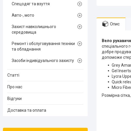
Спецодяг та взуття
Авто-, мото
Опис
Захист навколишнього
середовища
Вело рукавичк
Ремонт і обслуговування техніки
спеціального г
та обладнання
добре продуваю
допоможе стерт
Засоби індивідуального захисту
Grey Amar
Gel Inser
Статті
Lycra Upp
Quick rel
Про нас
Micro Fib
Розмірна сітка
Відгуки
Доставка та оплата