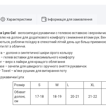
Характеристики
Інформація для замовлення
и Lynx Gel
- велосипедні рукавички c гелевою вставкою і верхнім мат
елю на долоні для додаткового комфорту і зниження втоми рук. Вен
ться, роблячи поїздку в спекотний літній день ще більш приємною
и піт з обличчя.
a – долоня з синтетичної шкіри сірого кольору
ts – гелеві вставки для максимального комфорту
er – верх з лайкри для кращого облягання
ease – зачепи для швидкого і зручного зняття рукавичок
er Towel – м'яке рушник для витирання поту
, рукавички Lynx
Розмір
S
M
L
XL
Обхват
долоні,
17-18
18-19
20-21
21-22
см