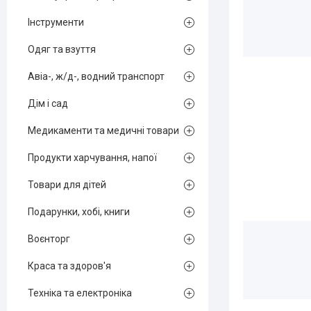
Інструменти
Одяг та взуття
Авіа-, ж/д-, водний транспорт
Дім і сад
Медикаменти та медичні товари
Продукти харчування, напої
Товари для дітей
Подарунки, хобі, книги
Воєнторг
Краса та здоров'я
Техніка та електроніка