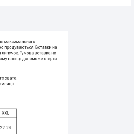
для максимального
но продуваються. Вставки на
 липучок. Гумова вставка на
кому пальці допоможе стерти
го хвата
тиляції
XXL
22-24