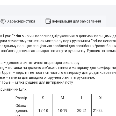
Характеристики
Інформація для замовлення
и Lynx Enduro
- річні велосипедні рукавички з довгими пальцями 
яки сітчастому тягнеться матеріалу верх рукавички Enduro непога
ередньому пальцях спеціально зроблені для застібання/розстібання
і зап'ястя допомагає швидко натягнути рукавичку. Рушник на вели
a – долоня з синтетичної шкіри сірого кольору
ing – вставки на долоню з м'якого пінного матеріалу для комфортно
h Upper – верх тягнеться з сітчастого матеріалу для додаткової вен
ease – зачепи для швидкого і зручного зняття рукавичок
er Towel – м'яке рушник для витирання поту
, рукавички Lynx
Розмір
S
M
L
XL
Обхват
долоні,
17-18
18-19
20-21
21-22
см