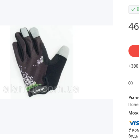
46
+380
пов
У ко
будь