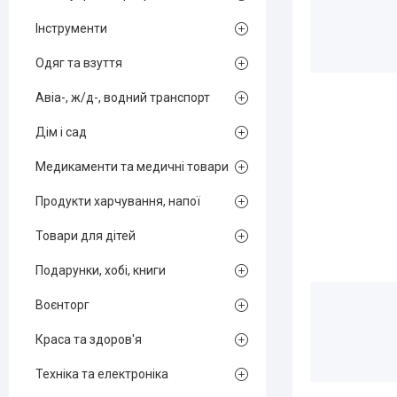
Інструменти
Одяг та взуття
Авіа-, ж/д-, водний транспорт
Дім і сад
Медикаменти та медичні товари
Продукти харчування, напої
Товари для дітей
Подарунки, хобі, книги
Воєнторг
Краса та здоров'я
Техніка та електроніка