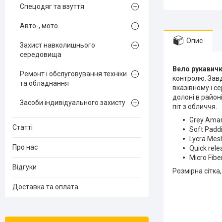
Спецодяг та взуття
Авто-, мото
Опис
Захист навколишнього
середовища
Вело рукавичк
Ремонт і обслуговування техніки
контролю. Завд
та обладнання
вказівному і с
долоні в район
Засоби індивідуального захисту
піт з обличчя.
Grey Amar
Статті
Soft Padd
Lycra Mes
Про нас
Quick rel
Micro Fib
Відгуки
Розмірна сітка
Доставка та оплата