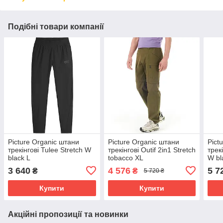
Подібні товари компанії
Picture Organic штани
Picture Organic штани
Pict
трекінгові Tulee Stretch W
трекінгові Outif 2in1 Stretch
трекі
black L
tobacco XL
W bl
3 640
4 576
5 7
₴
₴
5 720 ₴
Купити
Купити
Акційні пропозиції та новинки