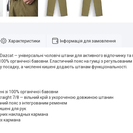
Характеристики
Інформація для замовлення
c Dazcat — універсальні чоловічі штани для активного відпочинку т
 100% органічної бавовни. Еластичний пояс на гумці з регульовани
у посадку, а численні кишені додають штанам функціональності.
ні зі 100% органічної бавовни
traight 7/8 — вільний крій з укороченою довжиною штанин
ний пояс з інтегрованим ременем
кишені для рук
дних накладных кармана
их кармана