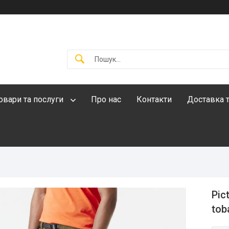
овари та послуги
Про нас
Контакти
Доставка т
Pic
tob