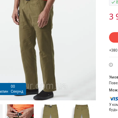
3 
+380
пов
0
0
илин
Секунд
У ко
будь