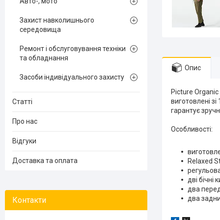
Авто-, мото
Захист навколишнього
середовища
Ремонт і обслуговування техніки
та обладнання
Опис
Засоби індивідуального захисту
Picture Organi
виготовлені зі
Статті
гарантує зручн
Про нас
Особливості:
Відгуки
виготовле
Доставка та оплата
Relaxed S
регульова
дві бічні 
два пере
два задн