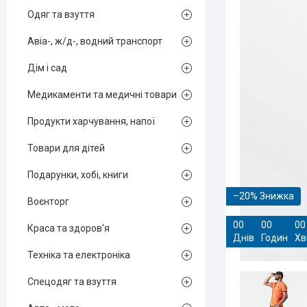
Одяг та взуття
Авіа-, ж/д-, водний транспорт
Дім і сад
Медикаменти та медичні товари
Продукти харчування, напої
Товари для дітей
Подарунки, хобі, книги
–20%
Воєнторг
0
0
0
0
0
0
Краса та здоров'я
Днів
Годин
Хв
Техніка та електроніка
Спецодяг та взуття