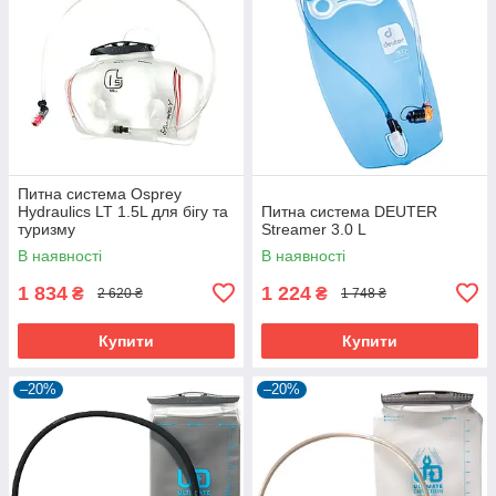
Питна система Osprey
Hydraulics LT 1.5L для бігу та
Питна система DEUTER
туризму
Streamer 3.0 L
В наявності
В наявності
1 834
1 224
₴
₴
2 620 ₴
1 748 ₴
Купити
Купити
–20%
–20%