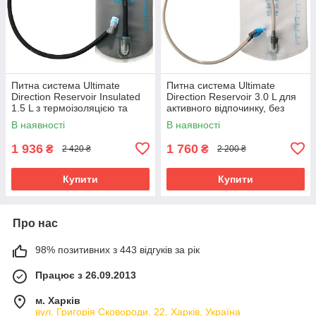
Питна система Ultimate
Питна система Ultimate
Direction Reservoir Insulated
Direction Reservoir 3.0 L для
1.5 L з термоізоляцією та
активного відпочинку, без
високошвидкісним клапаном
BPA, з швидкою подачею
В наявності
В наявності
води
1 936
1 760
₴
₴
2 420 ₴
2 200 ₴
Купити
Купити
Про нас
98% позитивних з 443 відгуків за рік
Працює з 26.09.2013
м. Харків
вул. Григорія Сковороди, 22, Харків, Україна