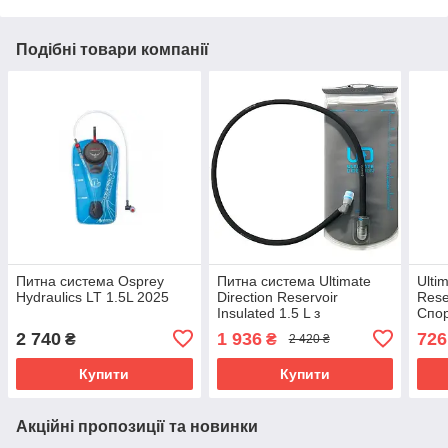
Подібні товари компанії
Питна система Osprey
Питна система Ultimate
Ulti
Hydraulics LT 1.5L 2025
Direction Reservoir
Reser
Insulated 1.5 L з
Спор
термоізоляцією та
без 
2 740
1 936
726
₴
₴
2 420 ₴
високошвидкісним
клапаном
Купити
Купити
Акційні пропозиції та новинки