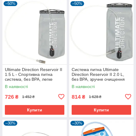
–50%
–50%
Ultimate Direction Reservoir II
Система питна Ultimate
1.5 L - Спортивна питна
Direction Reservoir II 2.0 L,
система, без BPA, легке
без BPA, зручне очищення
очищення
В наявності
В наявності
726
814
₴
₴
1 452 ₴
1 628 ₴
Купити
Купити
–30%
–30%