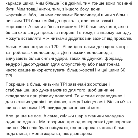
каркаса шини. Чим більше їх в дюймі, тим тонше вони повинні
бути. Чим товщі нитки, тим, з іншого боку, вони
жорсткіше. Або, іншими словами: Велосипедні шини з більш
низьким TPI більш стійкі до проколів, але вони важчі і
жорсткіше. А шини з більш високим TPI більш слухняні, але і
більш схильні до проколів і порізів. І в тому, і в іншому випадку
можуть вставляти між нитками додатковий захист від проколів.
Більш м'яка покришка 120 TPI вигідна тільки для крос-кантрі
та трейловых велосипедів. Для гірських велосипедів,
відчувають більш сильні удари, таких як даунхіл, фрірайд,
ендуро і дьорт-джамп (для слоупстайлу або памптрека),
часто краще використовувати більш жорсткі і міцні шини 60
TPI.
Покришки з більш низьким TPI зазвичай жорсткіше і
стабільніше, що дуже важливо для того, щоб шини не
складалися при різкому повороті. Те ж саме справедливо і
для великих ударів і нерівною, гострої місцевості. Більш м'яка
шина з високим TPI швидко досягне своєї межі.
Але це ще не все. А саме, скільки шарів тканини укладено
один на одного. Ми говоримо про одношарових і двошарових
шинах. Як і слід було очікувати, одношарова тканина більш
податлива, і менш жорстка, ніж двошарова.