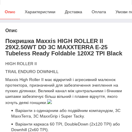
Опис
Характеристики
Доставка
Оплата
Умови п
Опис
Покришка Maxxis HIGH ROLLER II
29X2.50WT DD 3C MAXXTERRA E-25
Tubeless Ready Foldable 120X2 TPI Black
HIGH ROLLER II
TRAIL ENDURO DOWNHILL
Maxxis High Roller II має відкритий і агресивний малюнок
протектора, призначений для забезпечення зчеплення на
пухких ділянках. Великий канал між центральними і бічними
шипами забезпечує більш вільний і плавне відчуття, якого
хочуть деякі гонщики.
Варіанти з одинарним або подвійним компаундом, 3C
MaxxTerra, 3C MaxxGrip і Super Tacky.
Варіанти каркаса 60 TPI, DoubleDown (2x120 TPI) або
Downhill (2x60 TPI).