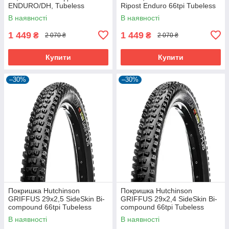
ENDURO/DH, Tubeless
Ripost Enduro 66tpi Tubeless
Ready, 2.25 дюйма
Ready Складна Black
В наявності
В наявності
1 449
1 449
₴
₴
2 070 ₴
2 070 ₴
Купити
Купити
–30%
–30%
Покришка Hutchinson
Покришка Hutchinson
GRIFFUS 29х2,5 SideSkin Bi-
GRIFFUS 29х2,4 SideSkin Bi-
compound 66tpi Tubeless
compound 66tpi Tubeless
Ready Складна Black
Ready Складана Black
В наявності
В наявності