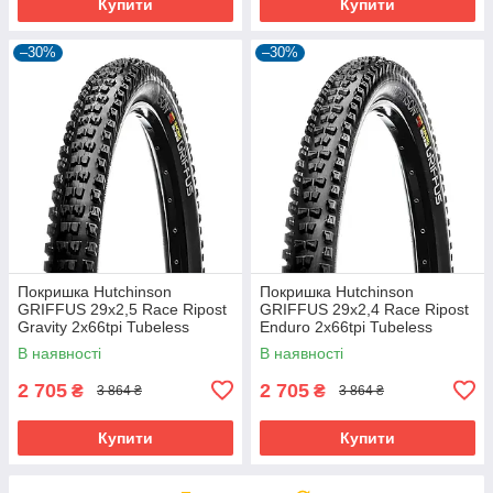
Купити
Купити
–30%
–30%
Покришка Hutchinson
Покришка Hutchinson
GRIFFUS 29х2,5 Race Ripost
GRIFFUS 29х2,4 Race Ripost
Gravity 2x66tpi Tubeless
Enduro 2x66tpi Tubeless
Ready Складана Black
Ready Складана Black
В наявності
В наявності
2 705
2 705
₴
₴
3 864 ₴
3 864 ₴
Купити
Купити