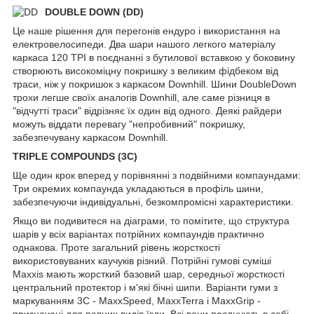
DOUBLE DOWN (DD)
Це наше рішення для перегонів ендуро і використання на
електровелосипеди. Два шари нашого легкого матеріалу
каркаса 120 TPI в поєднанні з бутилової вставкою у боковину
створюють високоміцну покришку з великим фідбеком від
траси, ніж у покришок з каркасом Downhill. Шини DoubleDown
трохи легше своїх аналогів Downhill, але саме різниця в
"відчутті траси" відрізняє їх один від одного. Деякі райдери
можуть віддати перевагу "непробивний" покришку,
забезпечувану каркасом Downhill.
TRIPLE COMPOUNDS (3C)
Ще один крок вперед у порівнянні з подвійними компаундами:
Три окремих компаунда укладаються в профіль шини,
забезпечуючи індивідуальні, безкомпромісні характеристики.
Якщо ви подивитеся на діаграми, то помітите, що структура
шарів у всіх варіантах потрійних компаундів практично
однакова. Проте загальний рівень жорсткості
використовуваних каучуків різний. Потрійні гумові суміші
Maxxis мають жорсткий базовий шар, середньої жорсткості
центральний протектор і м'які бічні шипи. Варіанти гуми з
маркуванням 3C - MaxxSpeed, MaxxTerra і MaxxGrip -