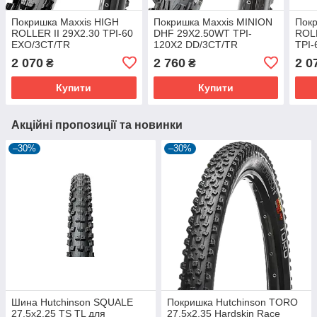
Покришка Maxxis HIGH
Покришка Maxxis MINION
Покр
ROLLER II 29X2.30 TPI-60
DHF 29X2.50WT TPI-
ROL
EXO/3CT/TR
120X2 DD/3CT/TR
TPI-
2 070
2 760
2 0
₴
₴
Купити
Купити
Акційні пропозиції та новинки
–30%
–30%
Шина Hutchinson SQUALE
Покришка Hutchinson TORO
27,5x2.25 TS TL для
27.5х2,35 Hardskin Race