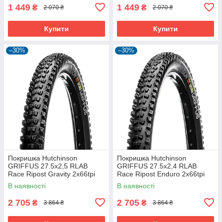
1 449
1 449
₴
₴
2 070 ₴
2 070 ₴
Купити
Купити
–30%
–30%
Покришка Hutchinson
Покришка Hutchinson
GRIFFUS 27.5х2,5 RLAB
GRIFFUS 27.5х2,4 RLAB
Race Ripost Gravity 2x66tpi
Race Ripost Enduro 2x66tpi
Tubeless Ready Складна
Tubeless Ready Складна
В наявності
В наявності
Black
Black
2 705
2 705
₴
₴
3 864 ₴
3 864 ₴