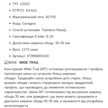
TPI: 120X2
ETRTO: 63-622
Максимальний тиск: 50 PSI
Корд: Складна
Спосіб установки: Tubeless Ready
Сертифікація E-bike: E-25
Допустима ширина ободу: 30-35 мм
Вага: 1273 грам
Артикул: ETB96803100
WIDE TRAIL
Конструкція Wide Trail (WT) оптимізує розташування і профіль
протектора шини на сучасних більш широких
ободах. Традиційні шини розроблені для старих, більш
вузьких ободів і можуть створювати занадто квадратний
профіль, що призводить до зниження оптимальних
характеристик. Шини WT оптимізовані під внутрішню ширину
обода 35 мм, але доведено, що вони можуть працювати в
діапазоні ширини обода 30-35 мм, в залежності від уподобань
велосипедиста.