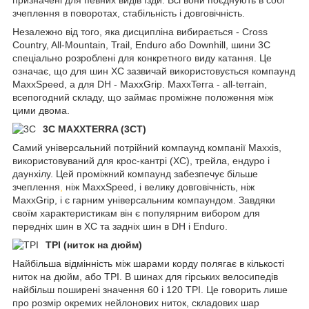
призначені для певних видів їзди. Всі вони поєднують в собі
зчеплення в поворотах, стабільність і довговічність.
Незалежно від того, яка дисципліна вибирається - Cross
Country, All-Mountain, Trail, Enduro або Downhill, шини 3C
спеціально розроблені для конкретного виду катання. Це
означає, що для шин XC зазвичай використовується компаунд
MaxxSpeed, а для DH - MaxxGrip. MaxxTerra - all-terrain,
всепогодний складу, що займає проміжне положення між
цими двома.
3C MAXXTERRA (3CT)
Самий універсальний потрійний компаунд компанії Maxxis,
використовуваний для крос-кантрі (XC), трейла, ендуро і
даунхілу. Цей проміжний компаунд забезпечує більше
зчеплення
,
ніж MaxxSpeed, і велику довговічність, ніж
MaxxGrip, і є гарним універсальним компаундом. Завдяки
своїм характеристикам він є популярним вибором для
передніх шин в XC та задніх шин в DH і Enduro.
TPI (ниток на дюйм)
Найбільша відмінність між шарами корду полягає в кількості
ниток на дюйм, або TPI. В шинах для гірських велосипедів
найбільш поширені значення 60 і 120 TPI. Це говорить лише
про розмір окремих нейлонових ниток, складових шар