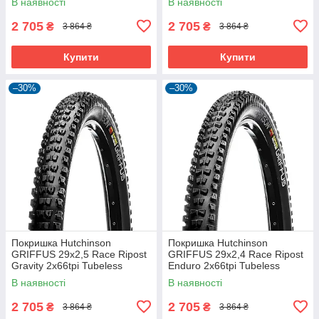
В наявності
В наявності
Black
Black
2 705
2 705
₴
₴
3 864 ₴
3 864 ₴
Купити
Купити
–30%
–30%
Покришка Hutchinson
Покришка Hutchinson
GRIFFUS 29х2,5 Race Ripost
GRIFFUS 29х2,4 Race Ripost
Gravity 2x66tpi Tubeless
Enduro 2x66tpi Tubeless
Ready Складана Black
Ready Складана Black
В наявності
В наявності
2 705
2 705
₴
₴
3 864 ₴
3 864 ₴