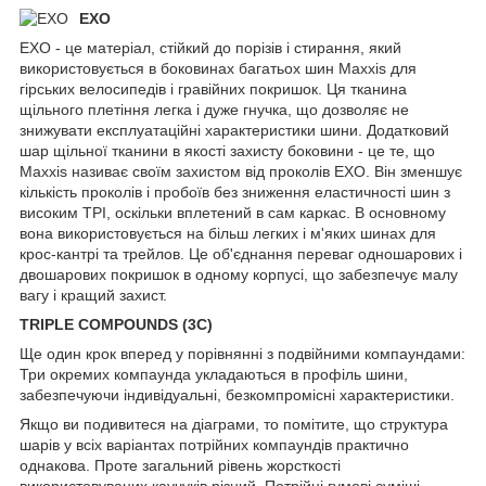
EXO
EXO - це матеріал, стійкий до порізів і стирання, який
використовується в боковинах багатьох шин Maxxis для
гірських велосипедів і гравійних покришок. Ця тканина
щільного плетіння легка і дуже гнучка, що дозволяє не
знижувати експлуатаційні характеристики шини. Додатковий
шар щільної тканини в якості захисту боковини - це те, що
Maxxis називає своїм захистом від проколів EXO. Він зменшує
кількість проколів і пробоїв без зниження еластичності шин з
високим TPI, оскільки вплетений в сам каркас. В основному
вона використовується на більш легких і м'яких шинах для
крос-кантрі та трейлов. Це об'єднання переваг одношарових і
двошарових покришок в одному корпусі, що забезпечує малу
вагу і кращий захист.
TRIPLE COMPOUNDS (3C)
Ще один крок вперед у порівнянні з подвійними компаундами:
Три окремих компаунда укладаються в профіль шини,
забезпечуючи індивідуальні, безкомпромісні характеристики.
Якщо ви подивитеся на діаграми, то помітите, що структура
шарів у всіх варіантах потрійних компаундів практично
однакова. Проте загальний рівень жорсткості