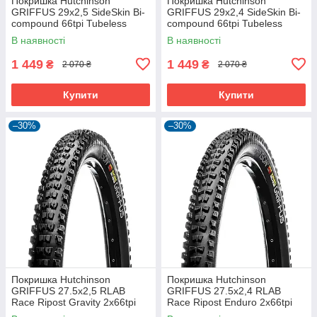
Покришка Hutchinson
Покришка Hutchinson
GRIFFUS 29х2,5 SideSkin Bi-
GRIFFUS 29х2,4 SideSkin Bi-
compound 66tpi Tubeless
compound 66tpi Tubeless
Ready Складна Black
Ready Складана Black
В наявності
В наявності
1 449
1 449
₴
₴
2 070 ₴
2 070 ₴
Купити
Купити
–30%
–30%
Покришка Hutchinson
Покришка Hutchinson
GRIFFUS 27.5х2,5 RLAB
GRIFFUS 27.5х2,4 RLAB
Race Ripost Gravity 2x66tpi
Race Ripost Enduro 2x66tpi
Tubeless Ready Складна
Tubeless Ready Складна