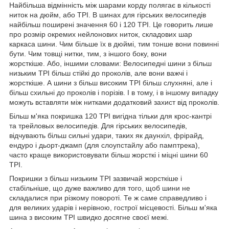
Найбільша відмінність між шарами корду полягає в кількості
ниток на дюйм, або TPI. В шинах для гірських велосипедів
найбільш поширені значення 60 і 120 TPI. Це говорить лише
про розмір окремих нейлонових ниток, складових шар
каркаса шини. Чим більше їх в дюймі, тим тонше вони повинні
бути. Чим товщі нитки, тим, з іншого боку, вони
жорсткіше. Або, іншими словами: Велосипедні шини з більш
низьким TPI більш стійкі до проколів, але вони важчі і
жорсткіше. А шини з більш високим TPI більш слухняні, але і
більш схильні до проколів і порізів. І в тому, і в іншому випадку
можуть вставляти між нитками додатковий захист від проколів.
Більш м'яка покришка 120 TPI вигідна тільки для крос-кантрі
та трейловых велосипедів. Для гірських велосипедів,
відчувають більш сильні удари, таких як даунхіл, фрірайд,
ендуро і дьорт-джамп (для слоупстайлу або памптрека),
часто краще використовувати більш жорсткі і міцні шини 60
TPI.
Покришки з більш низьким TPI зазвичай жорсткіше і
стабільніше, що дуже важливо для того, щоб шини не
складалися при різкому повороті. Те ж саме справедливо і
для великих ударів і нерівною, гострої місцевості. Більш м'яка
шина з високим TPI швидко досягне своєї межі.