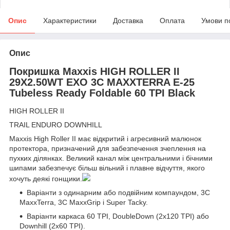
Опис
Характеристики
Доставка
Оплата
Умови п
Опис
Покришка Maxxis HIGH ROLLER II
29X2.50WT EXO 3C MAXXTERRA E-25
Tubeless Ready Foldable 60 TPI Black
HIGH ROLLER II
TRAIL ENDURO DOWNHILL
Maxxis High Roller II має відкритий і агресивний малюнок
протектора, призначений для забезпечення зчеплення на
пухких ділянках. Великий канал між центральними і бічними
шипами забезпечує більш вільний і плавне відчуття, якого
хочуть деякі гонщики.
Варіанти з одинарним або подвійним компаундом, 3C
MaxxTerra, 3C MaxxGrip і Super Tacky.
Варіанти каркаса 60 TPI, DoubleDown (2x120 TPI) або
Downhill (2x60 TPI).