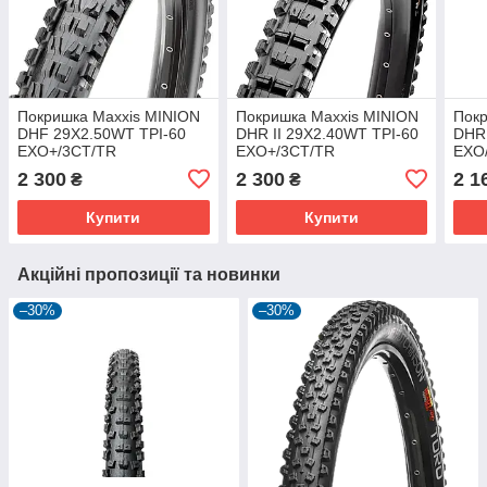
Покришка Maxxis MINION
Покришка Maxxis MINION
Покр
DHF 29X2.50WT TPI-60
DHR II 29X2.40WT TPI-60
DHR 
EXO+/3CT/TR
EXO+/3CT/TR
EXO
2 300
2 300
2 1
₴
₴
Купити
Купити
Акційні пропозиції та новинки
–30%
–30%