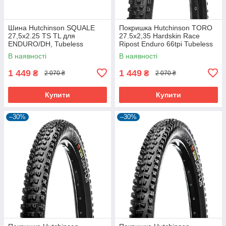
Шина Hutchinson SQUALE
Покришка Hutchinson TORO
27,5x2.25 TS TL для
27.5х2,35 Hardskin Race
ENDURO/DH, Tubeless
Ripost Enduro 66tpi Tubeless
Ready, 2.25 дюйма
Ready Складна Black
В наявності
В наявності
1 449
1 449
₴
₴
2 070 ₴
2 070 ₴
Купити
Купити
–30%
–30%