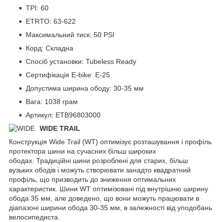
TPI: 60
ETRTO: 63-622
Максимальний тиск: 50 PSI
Корд: Складна
Спосіб установки: Tubeless Ready
Сертифікація E-bike: E-25
Допустима ширина ободу: 30-35 мм
Вага: 1038 грам
Артикул: ETB96803000
WIDE TRAIL
Конструкція Wide Trail (WT) оптимізує розташування і профіль
протектора шини на сучасних більш широких
ободах. Традиційні шини розроблені для старих, більш
вузьких ободів і можуть створювати занадто квадратний
профіль, що призводить до зниження оптимальних
характеристик. Шини WT оптимізовані під внутрішню ширину
обода 35 мм, але доведено, що вони можуть працювати в
діапазоні ширини обода 30-35 мм, в залежності від уподобань
велосипедиста.