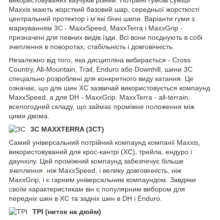
використовуваних каучуків різний. Потрійні гумові суміші
Maxxis мають жорсткий базовий шар, середньої жорсткості
центральний протектор і м'які бічні шипи. Варіанти гуми з
маркуванням 3C - MaxxSpeed, MaxxTerra і MaxxGrip -
призначені для певних видів їзди. Всі вони поєднують в собі
зчеплення в поворотах, стабільність і довговічність.
Незалежно від того, яка дисципліна вибирається - Cross
Country, All-Mountain, Trail, Enduro або Downhill, шини 3C
спеціально розроблені для конкретного виду катання. Це
означає, що для шин XC зазвичай використовується компаунд
MaxxSpeed, а для DH - MaxxGrip. MaxxTerra - all-terrain,
всепогодний складу, що займає проміжне положення між
цими двома.
3C MAXXTERRA (3CT)
Самий універсальний потрійний компаунд компанії Maxxis,
використовуваний для крос-кантрі (XC), трейла, ендуро і
даунхілу. Цей проміжний компаунд забезпечує більше
зчеплення
,
ніж MaxxSpeed, і велику довговічність, ніж
MaxxGrip, і є гарним універсальним компаундом. Завдяки
своїм характеристикам він є популярним вибором для
передніх шин в XC та задніх шин в DH і Enduro.
TPI (ниток на дюйм)