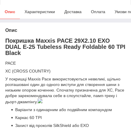
Опис
Характеристики
Доставка
Оплата
Умови п
Опис
Покришка Maxxis PACE 29X2.10 EXO
DUAL E-25 Tubeless Ready Foldable 60 TPI
Black
PACE
XC (CROSS COUNTRY)
У покришці Maxxis Pace використовуються невеликі, щільно
розташовані один до одного виступи для створення шини з
низьким опором коченню. Спочатку призначена для XC, Pace
добре зарекомендувала себе в слоупстайле, памп-треку і
дьорт-джампінгу.
Варіанти з одинарним або подвійним компаундом
Каркас 60 TPI
Захист від проколів SilkShield або EXO