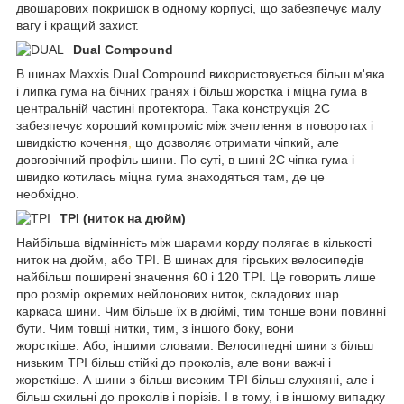
двошарових покришок в одному корпусі, що забезпечує малу
вагу і кращий захист.
Dual Compound
В шинах Maxxis Dual Compound використовується більш м'яка
і липка гума на бічних гранях і більш жорстка і міцна гума в
центральній частині протектора. Така конструкція 2C
забезпечує хороший компроміс між зчеплення в поворотах і
швидкістю кочення
,
що дозволяє отримати чіпкий, але
довговічний профіль шини. По суті, в шині 2C чіпка гума і
швидко котилась міцна гума знаходяться там, де це
необхідно.
TPI (ниток на дюйм)
Найбільша відмінність між шарами корду полягає в кількості
ниток на дюйм, або TPI. В шинах для гірських велосипедів
найбільш поширені значення 60 і 120 TPI. Це говорить лише
про розмір окремих нейлонових ниток, складових шар
каркаса шини. Чим більше їх в дюймі, тим тонше вони повинні
бути. Чим товщі нитки, тим, з іншого боку, вони
жорсткіше. Або, іншими словами: Велосипедні шини з більш
низьким TPI більш стійкі до проколів, але вони важчі і
жорсткіше. А шини з більш високим TPI більш слухняні, але і
більш схильні до проколів і порізів. І в тому, і в іншому випадку