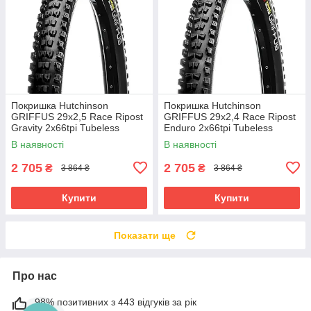
Покришка Hutchinson
Покришка Hutchinson
GRIFFUS 29х2,5 Race Ripost
GRIFFUS 29х2,4 Race Ripost
Gravity 2x66tpi Tubeless
Enduro 2x66tpi Tubeless
Ready Складана Black
Ready Складана Black
В наявності
В наявності
2 705
2 705
₴
₴
3 864 ₴
3 864 ₴
Купити
Купити
Показати ще
Про нас
98% позитивних з 443 відгуків за рік