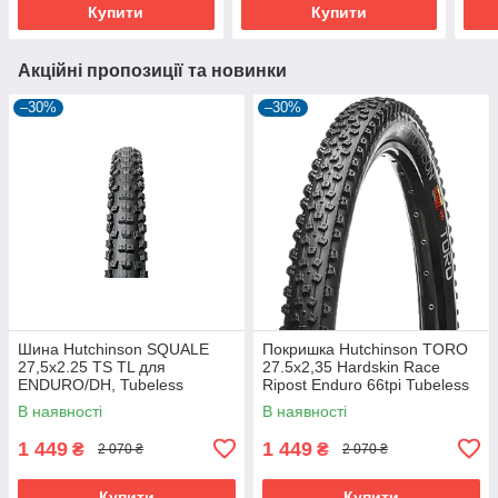
Купити
Купити
Акційні пропозиції та новинки
–30%
–30%
Шина Hutchinson SQUALE
Покришка Hutchinson TORO
27,5x2.25 TS TL для
27.5х2,35 Hardskin Race
ENDURO/DH, Tubeless
Ripost Enduro 66tpi Tubeless
Ready, 2.25 дюйма
Ready Складна Black
В наявності
В наявності
1 449
1 449
₴
₴
2 070 ₴
2 070 ₴
Купити
Купити