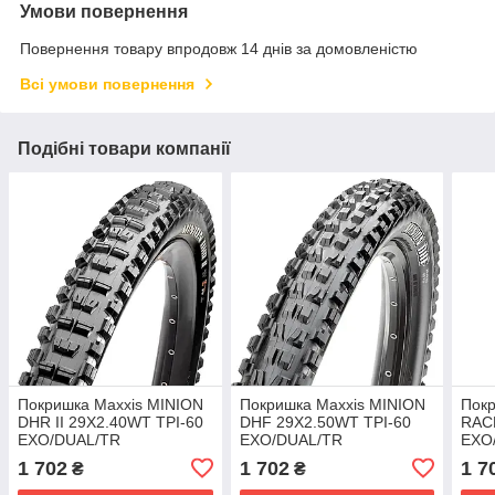
Умови повернення
Повернення товару впродовж 14 днів за домовленістю
Всі умови повернення
Подібні товари компанії
Покришка Maxxis MINION
Покришка Maxxis MINION
Пок
DHR II 29X2.40WT TPI-60
DHF 29X2.50WT TPI-60
RACE
EXO/DUAL/TR
EXO/DUAL/TR
EXO
1 702
1 702
1 7
₴
₴