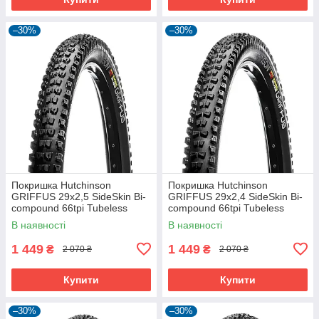
–30%
–30%
Покришка Hutchinson
Покришка Hutchinson
GRIFFUS 29х2,5 SideSkin Bi-
GRIFFUS 29х2,4 SideSkin Bi-
compound 66tpi Tubeless
compound 66tpi Tubeless
Ready Складна Black
Ready Складана Black
В наявності
В наявності
1 449
1 449
₴
₴
2 070 ₴
2 070 ₴
Купити
Купити
–30%
–30%