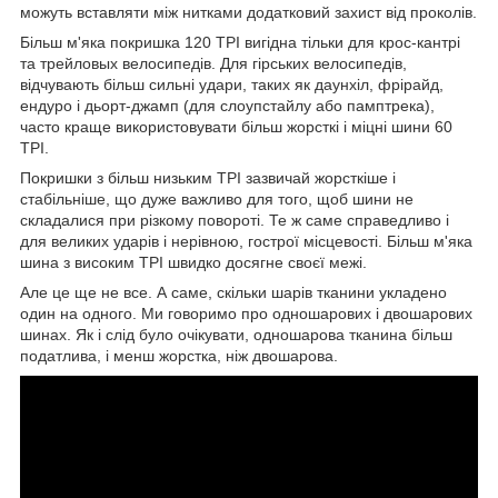
можуть вставляти між нитками додатковий захист від проколів.
Більш м'яка покришка 120 TPI вигідна тільки для крос-кантрі
та трейловых велосипедів. Для гірських велосипедів,
відчувають більш сильні удари, таких як даунхіл, фрірайд,
ендуро і дьорт-джамп (для слоупстайлу або памптрека),
часто краще використовувати більш жорсткі і міцні шини 60
TPI.
Покришки з більш низьким TPI зазвичай жорсткіше і
стабільніше, що дуже важливо для того, щоб шини не
складалися при різкому повороті. Те ж саме справедливо і
для великих ударів і нерівною, гострої місцевості. Більш м'яка
шина з високим TPI швидко досягне своєї межі.
Але це ще не все. А саме, скільки шарів тканини укладено
один на одного. Ми говоримо про одношарових і двошарових
шинах. Як і слід було очікувати, одношарова тканина більш
податлива, і менш жорстка, ніж двошарова.