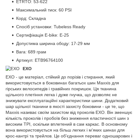
ETRTO: 53-622
Максимальний тиск: 60 PSI
Корд: Складна
Спосіб установки: Tubeless Ready
Сертифікація E-bike: E-25
Допустима ширина ободу: 17-29 мм
Вага: 689 грам
Артикул: ETB96764100
EXO
EXO - це матеріал, стійкий до порізів і стирання, який
використовується в боковинах багатьох шин Maxxis для
гірських велосипедів і гравійних покришок. Ця тканина
щільного плетіння легка і дуже гнучка, що дозволяє не
знижувати експлуатаційні характеристики шини. Додатковий
шар щільної тканини в якості захисту боковини - це те, що
Maxxis називає своїм захистом від проколів EXO. Він зменшує
кількість проколів і пробоїв без зниження еластичності шин з
високим TPI, оскільки вплетений в сам каркас. В основному
вона використовується на більш легких і м'яких шинах для
крос-кантрі та трейлов. Це об'єднання переваг одношарових і