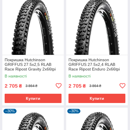
Покришка Hutchinson
Покришка Hutchinson
GRIFFUS 27.5х2,5 RLAB
GRIFFUS 27.5х2,4 RLAB
Race Ripost Gravity 2x66tpi
Race Ripost Enduro 2x66tpi
Tubeless Ready Складна
Tubeless Ready Складна
В наявності
В наявності
Black
Black
2 705
2 705
₴
₴
3 864 ₴
3 864 ₴
Купити
Купити
–30%
–30%