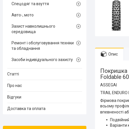
Спецодяг та взуття
Авто-, мото
Захист навколишнього
середовища
Ремонт і обслуговування техніки
та обладнання
Опис
Засоби індивідуального захисту
Покришка 
Статті
Foldable 60
ASSEGAI
Про нас
TRAIL ENDURO
Відгуки
Фірмова покриш
всьому профілю
Доставка та оплата
впевненості аб
Подвійний
Варіанти 