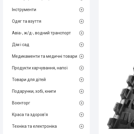
Інструменти
Одяг та взуття
Авіа-, ж/д-, водний транспорт
Дім і сад
Медикаменти та медичні товари
Продукти харчування, напої
Товари для дітей
Подарунки, хобі, книги
Воєнторг
Краса та здоров'я
Техніка та електроніка