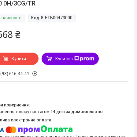
0 DH/3CG/TR
В наявності
Код:
8-ETB00473000
668 ₴
Купити
Купити з
 (93) 616-44-41
ернення товару протягом 14 днів
за домовленістю
мпанії підключені електронні платежі. Тепер ви можете купити