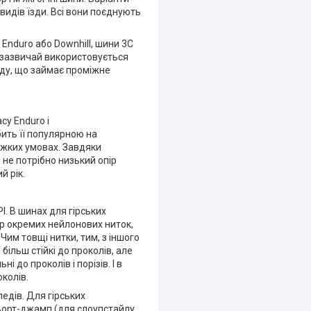
видів їзди. Всі вони поєднують
, Enduro або Downhill, шини 3C
 зазвичай використовується
ладу, що займає проміжне
су Enduro і
ить її популярною на
ажких умовах. Завдяки
 не потрібно низький опір
й рік.
I. В шинах для гірських
ір окремих нейлонових ниток,
Чим товщі нитки, тим, з іншого
більш стійкі до проколів, але
і до проколів і порізів. І в
колів.
едів. Для гірських
 дьорт-джамп (для слоупстайлу