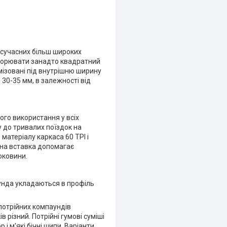
а сучасних більш широких
створювати занадто квадратний
ізовані під внутрішню ширину
30-35 мм, в залежності від
ого використання у всіх
у до тривалих поїздок на
матеріалу каркаса 60 TPI і
ьна вставка допомагає
оковини.
унда укладаються в профіль
 потрійних компаундів
 різний. Потрійні гумові суміші
 м'які бічні шипи. Варіанти