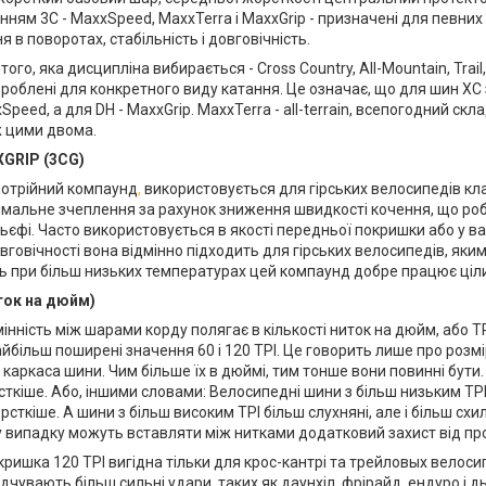
нням 3C - MaxxSpeed, MaxxTerra і MaxxGrip - призначені для певних 
я в поворотах, стабільність і довговічність.
ого, яка дисципліна вибирається - Cross Country, All-Mountain, Trail
роблені для конкретного виду катання. Це означає, що для шин XC
peed, а для DH - MaxxGrip. MaxxTerra - all-terrain, всепогодний ск
 цими двома.
GRIP (3CG)
потрійний компаунд
,
використовується для гірських велосипедів кла
имальне зчеплення за рахунок зниження швидкості кочення, що роб
ьєфі. Часто використовується в якості передньої покришки або у в
вговічності вона відмінно підходить для гірських велосипедів, яким
ь при більш низьких температурах цей компаунд добре працює ціли
ток на дюйм)
інність між шарами корду полягає в кількості ниток на дюйм, або TP
йбільш поширені значення 60 і 120 TPI. Це говорить лише про розм
каркаса шини. Чим більше їх в дюймі, тим тонше вони повинні бути. 
сткіше. Або, іншими словами: Велосипедні шини з більш низьким TPI 
рсткіше. А шини з більш високим TPI більш слухняні, але і більш схильн
му випадку можуть вставляти між нитками додатковий захист від про
кришка 120 TPI вигідна тільки для крос-кантрі та трейловых велосип
ідчувають більш сильні удари, таких як даунхіл, фрірайд, ендуро і