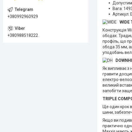
Допустим
Вага: 149
Артикул:
+380992960929
WIDE 
Конструкція Wi
+380988518222
ободах. Традиц
профіль, що п
обода 35 мм, а
уподобань вел
DOWNHI
Як випливає з 
гравити досцип
електро-велоси
великий вставк
запобігти заще
TRIPLE COMPO
Ще один крок 
шини, забезпеч
Якщо ви подиви
практично одна
Maxxis мають ж