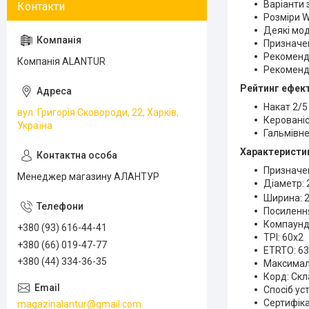
Варіанти 
Розміри W
Деякі мод
Призначен
Рекомендо
Компанія ALANTUR
Рекоменд
Рейтинг ефек
Накат 2/5
вул. Григорія Сковороди, 22, Харків,
Керованіс
Україна
Гальмівне
Характеристи
Призначен
Менеджер магазину АЛАНТУР
Діаметр: 
Ширина: 2
Посиленн
Компаунд
+380 (93) 616-44-41
TPI: 60x2
+380 (66) 019-47-77
ETRTO: 63
+380 (44) 334-36-35
Максималь
Корд: Ск
Спосіб ус
Сертифікац
magazinalantur@gmail.com