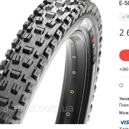
E-5
2 
+380
пов
У ко