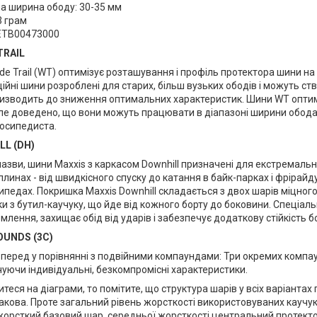
а ширина ободу: 30-35 мм
3 грам
 ETB00473000
TRAIL
de Trail (WT) оптимізує розташування і профіль протектора шини н
ійні шини розроблені для старих, більш вузьких ободів і можуть 
ризводить до зниження оптимальних характеристик. Шини WT оптим
ле доведено, що вони можуть працювати в діапазоні ширини обода 
осипедиста.
LL (DH)
назви, шини Maxxis з каркасом Downhill призначені для екстремальн
линах - від швидкісного спуску до катання в байк-парках і фрірайд
педах. Покришка Maxxis Downhill складається з двох шарів міцного 
и з бутил-каучуку, що йде від кожного борту до боковини. Спеціал
млення, захищає обід від ударів і забезпечує додаткову стійкість б
UNDS (3C)
вперед у порівнянні з подвійними компаундами: Три окремих компа
уючи індивідуальні, безкомпромісні характеристики.
теся на діаграми, то помітите, що структура шарів у всіх варіантах
кова. Проте загальний рівень жорсткості використовуваних каучуків
орсткий базовий шар, середньої жорсткості центральний протектор і