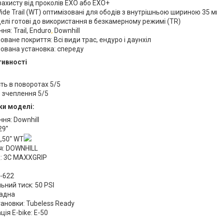
захисту від проколів EXO або EXO+
ide Trail (WT) оптимізовані для ободів з внутрішньою шириною 35 
елі готові до використання в безкамерному режимі (TR)
ня: Trail, Enduro
,
Downhill
ване покриття: Всі види трас, ендуро і даунхіл
ована установка: спереду
тивності
ть в поворотах 5/5
 зчеплення 5/5
ки моделі:
ня: Downhill
29"
,50" WT
я: DOWNHILL
: 3C MAXXGRIP
-622
ний тиск: 50 PSI
ладна
тановки: Tubeless Ready
ія E-bike: E-50