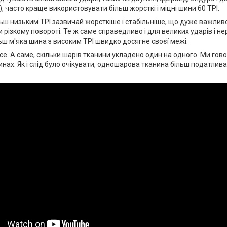
, часто краще використовувати більш жорсткі і міцні шини 60 TPI.
ьш низьким TPI зазвичай жорсткіше і стабільніше, що дуже важлив
 різкому повороті. Те ж саме справедливо і для великих ударів і не
льш м'яка шина з високим TPI швидко досягне своєї межі.
се. А саме, скільки шарів тканини укладено один на одного. Ми го
ах. Як і слід було очікувати, одношарова тканина більш податлива,