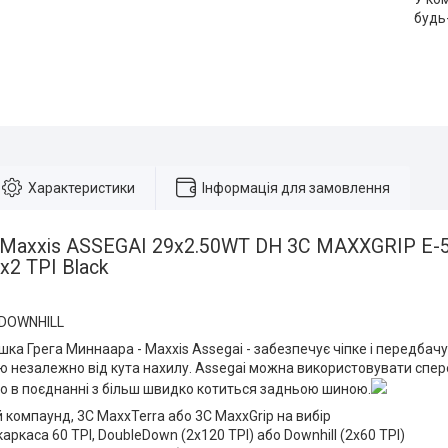
будь
Характеристики
Інформація для замовлення
Maxxis ASSEGAI 29x2.50WT DH 3C MAXXGRIP E-50
x2 TPI Black
 DOWNHILL
ка Грега Миннаара - Maxxis Assegai - забезпечує чіпке і передбач
 незалежно від кута нахилу. Assegai можна використовувати спере
о в поєднанні з більш швидко котиться задньою шиною.
 компаунд, 3C MaxxTerra або 3C MaxxGrip на вибір
каркаса 60 TPI, DoubleDown (2x120 TPI) або Downhill (2x60 TPI)