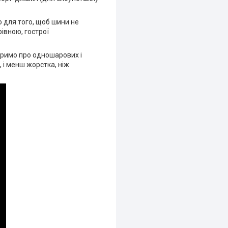
о для того, щоб шини не
рівною, гострої
воримо про одношарових і
 і менш жорстка, ніж