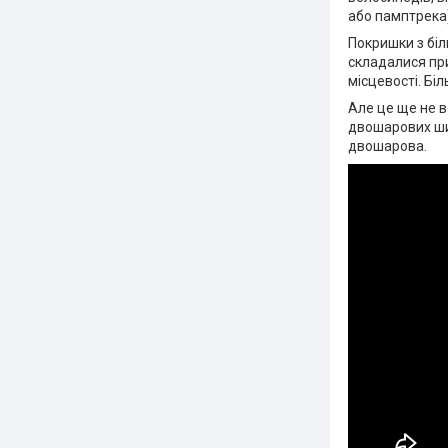
або памптрека)
Покришки з біл
складалися при
місцевості. Бі
Але це ще не в
двошарових шин
двошарова.