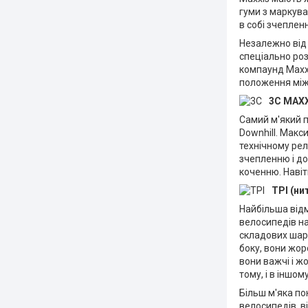
гуми з маркува
в собі зчепленн
Незалежно від т
спеціально роз
компаунд MaxxS
положення між
3C MAXX
Самий м'який 
Downhill. Макс
технічному рел
зчепленню і до
коченню. Навіт
TPI (ни
Найбільша відм
велосипедів на
складових шар 
боку, вони жор
вони важчі і жо
тому, і в іншо
Більш м'яка по
велосипедів, в