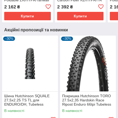
2 162
2 392
2 1
₴
₴
Купити
Купити
Акційні пропозиції та новинки
–30%
–30%
Шина Hutchinson SQUALE
Покришка Hutchinson TORO
27,5x2.25 TS TL для
27.5х2,35 Hardskin Race
ENDURO/DH, Tubeless
Ripost Enduro 66tpi Tubeless
Ready, 2.25 дюйма
Ready Складна Black
В наявності
В наявності