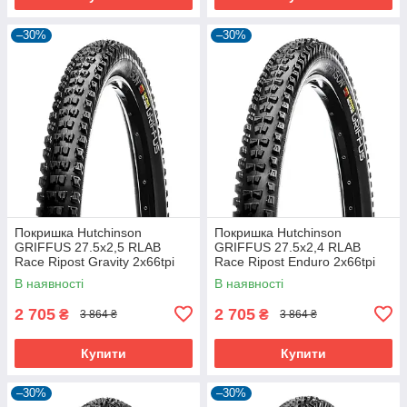
–30%
–30%
Покришка Hutchinson
Покришка Hutchinson
GRIFFUS 27.5х2,5 RLAB
GRIFFUS 27.5х2,4 RLAB
Race Ripost Gravity 2x66tpi
Race Ripost Enduro 2x66tpi
Tubeless Ready Складна
Tubeless Ready Складна
В наявності
В наявності
Black
Black
2 705
2 705
₴
₴
3 864 ₴
3 864 ₴
Купити
Купити
–30%
–30%