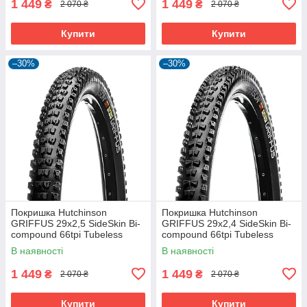
1 449
1 449
₴
₴
2 070 ₴
2 070 ₴
Купити
Купити
–30%
–30%
Покришка Hutchinson
Покришка Hutchinson
GRIFFUS 29х2,5 SideSkin Bi-
GRIFFUS 29х2,4 SideSkin Bi-
compound 66tpi Tubeless
compound 66tpi Tubeless
Ready Складна Black
Ready Складана Black
В наявності
В наявності
1 449
1 449
₴
₴
2 070 ₴
2 070 ₴
Купити
Купити