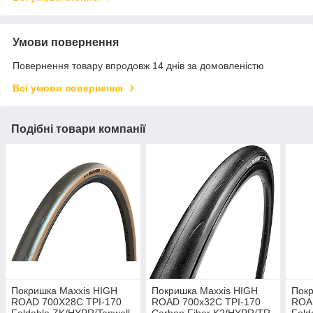
Умови повернення
Повернення товару впродовж 14 днів за домовленістю
Всі умови повернення
Подібні товари компанії
Покришка Maxxis HIGH
Покришка Maxxis HIGH
Покр
ROAD 700X28C TPI-170
ROAD 700x32C TPI-170
ROA
Foldable ZK/HYPR/Tanwall
Carbon Fiber K2/HYPR/TR
Fold