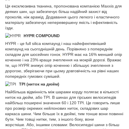
Ця ексклюзивна тканина, пропонована компанією Maxxis для
деяких шин, що забезпечує більш надійний захист від
проколів, ніж арамід. Додавання цього легкого і еластичного
матеріалу забезпечує неперевершену якість і ефективність
їзди.
HYPR COMPOUND
HYPR - це full silica компаунд і наш найефективніший
компаунд на сьогоднішній день. Порівняно з попереднім
складом для шосейних гонок
,
HYPR має на 16% менший опір
коченню і на 23% краще зчеплення на мокрій дорозі. Вражає
те, що HYPR знижує опір коченню і збільшує зчеплення з
дорогою, зберігаючи при цьому довговічність на рівні наших
попередніх гумових сумішей.
TPI (ниток на дюйм)
Найбільша відмінність між шарами корду полягає в кількості
ниток на дюйм, або TPI. В шинах для гірських велосипедів
найбільш поширені значення 60 і 120 TPI. Це говорить лише
про розмір окремих нейлонових ниток, складових шар
каркаса шини. Чим більше їх в дюймі, тим тонше вони повинні
бути. Чим товщі нитки, тим, з іншого боку, вони
жорсткіше. Або, іншими словами: Велосипедні шини з більш