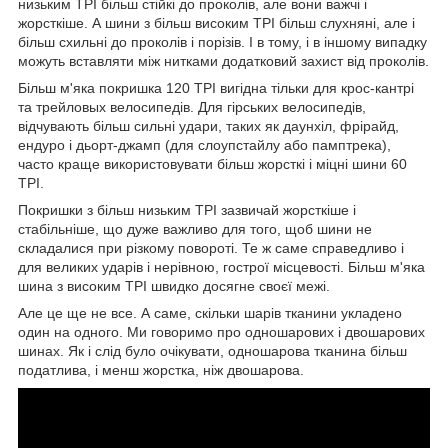
низьким TPI більш стійкі до проколів, але вони важчі і
жорсткіше. А шини з більш високим TPI більш слухняні, але і
більш схильні до проколів і порізів. І в тому, і в іншому випадку
можуть вставляти між нитками додатковий захист від проколів.
Більш м'яка покришка 120 TPI вигідна тільки для крос-кантрі
та трейловых велосипедів. Для гірських велосипедів,
відчувають більш сильні удари, таких як даунхіл, фрірайд,
ендуро і дьорт-джамп (для слоупстайлу або памптрека),
часто краще використовувати більш жорсткі і міцні шини 60
TPI.
Покришки з більш низьким TPI зазвичай жорсткіше і
стабільніше, що дуже важливо для того, щоб шини не
складалися при різкому повороті. Те ж саме справедливо і
для великих ударів і нерівною, гострої місцевості. Більш м'яка
шина з високим TPI швидко досягне своєї межі.
Але це ще не все. А саме, скільки шарів тканини укладено
один на одного. Ми говоримо про одношарових і двошарових
шинах. Як і слід було очікувати, одношарова тканина більш
податлива, і менш жорстка, ніж двошарова.