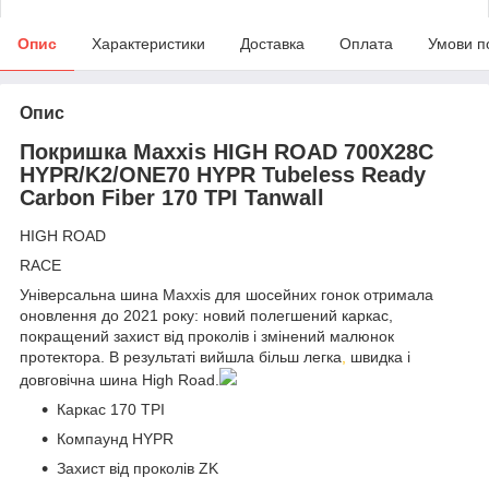
Опис
Характеристики
Доставка
Оплата
Умови п
Опис
Покришка Maxxis HIGH ROAD 700X28C
HYPR/K2/ONE70 HYPR Tubeless Ready
Carbon Fiber 170 TPI Tanwall
HIGH ROAD
RACE
Універсальна шина Maxxis для шосейних гонок отримала
оновлення до 2021 року: новий полегшений каркас,
покращений захист від проколів і змінений малюнок
протектора. В результаті вийшла більш легка
,
швидка і
довговічна шина High Road.
Каркас 170 TPI
Компаунд HYPR
Захист від проколів ZK