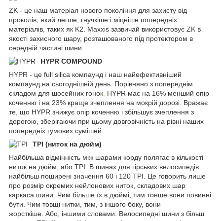
ZK - це наш матеріал нового покоління для захисту від
проколів, який легше, гнучкіше і міцніше попередніх
матеріалів, таких як K2. Maxxis зазвичай використовує ZK в
якості захисного шару, розташованого під протектором в
середній частині шини.
HYPR COMPOUND
HYPR - це full silica компаунд і наш найефективніший
компаунд на сьогоднішній день. Порівняно з попереднім
складом для шосейних гонок
,
HYPR має на 16% менший опір
коченню і на 23% краще зчеплення на мокрій дорозі. Вражає
те, що HYPR знижує опір коченню і збільшує зчеплення з
дорогою, зберігаючи при цьому довговічність на рівні наших
попередніх гумових сумішей.
TPI (ниток на дюйм)
Найбільша відмінність між шарами корду полягає в кількості
ниток на дюйм, або TPI. В шинах для гірських велосипедів
найбільш поширені значення 60 і 120 TPI. Це говорить лише
про розмір окремих нейлонових ниток, складових шар
каркаса шини. Чим більше їх в дюймі, тим тонше вони повинні
бути. Чим товщі нитки, тим, з іншого боку, вони
жорсткіше. Або, іншими словами: Велосипедні шини з більш