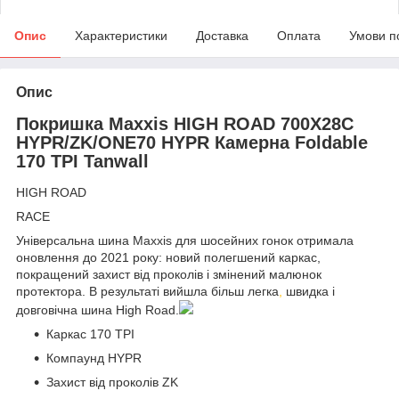
Опис
Характеристики
Доставка
Оплата
Умови п
Опис
Покришка Maxxis HIGH ROAD 700X28C
HYPR/ZK/ONE70 HYPR Камерна Foldable
170 TPI Tanwall
HIGH ROAD
RACE
Універсальна шина Maxxis для шосейних гонок отримала
оновлення до 2021 року: новий полегшений каркас,
покращений захист від проколів і змінений малюнок
протектора. В результаті вийшла більш легка
,
швидка і
довговічна шина High Road.
Каркас 170 TPI
Компаунд HYPR
Захист від проколів ZK