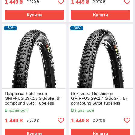
1 449
1 449
₴
₴
2 070 ₴
2 070 ₴
Купити
Купити
–30%
–30%
Покришка Hutchinson
Покришка Hutchinson
GRIFFUS 29х2,5 SideSkin Bi-
GRIFFUS 29х2,4 SideSkin Bi-
compound 66tpi Tubeless
compound 66tpi Tubeless
Ready Складна Black
Ready Складана Black
В наявності
В наявності
1 449
1 449
₴
₴
2 070 ₴
2 070 ₴
Купити
Купити