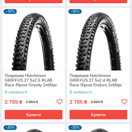
–30%
–30%
Покришка Hutchinson
Покришка Hutchinson
GRIFFUS 27.5х2,5 RLAB
GRIFFUS 27.5х2,4 RLAB
Race Ripost Gravity 2x66tpi
Race Ripost Enduro 2x66tpi
Tubeless Ready Складна
Tubeless Ready Складна
В наявності
В наявності
Black
Black
2 705
2 705
₴
₴
3 864 ₴
3 864 ₴
Купити
Купити
–30%
–30%