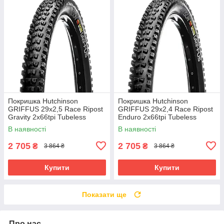
Покришка Hutchinson
Покришка Hutchinson
GRIFFUS 29х2,5 Race Ripost
GRIFFUS 29х2,4 Race Ripost
Gravity 2x66tpi Tubeless
Enduro 2x66tpi Tubeless
Ready Складана Black
Ready Складана Black
В наявності
В наявності
2 705
2 705
₴
₴
3 864 ₴
3 864 ₴
Купити
Купити
Показати ще
Про нас