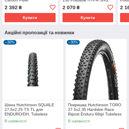
K2/HYPR/TR/Tanwall
2 392
2 070
2 1
₴
₴
Купити
Купити
Акційні пропозиції та новинки
–30%
–30%
Шина Hutchinson SQUALE
Покришка Hutchinson TORO
27,5x2.25 TS TL для
27.5х2,35 Hardskin Race
ENDURO/DH, Tubeless
Ripost Enduro 66tpi Tubeless
Ready, 2.25 дюйма
Ready Складна Black
В наявності
В наявності