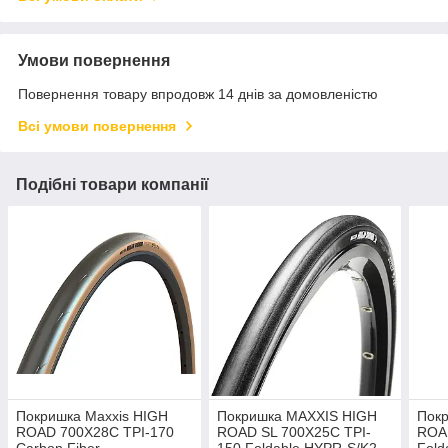
Умови повернення
Повернення товару впродовж 14 днів за домовленістю
Всі умови повернення
Подібні товари компанії
Покришка Maxxis HIGH
Покришка MAXXIS HIGH
Покр
ROAD 700X28C TPI-170
ROAD SL 700X25C TPI-
ROA
Carbon Fiber
150 Foldable HYPR-S/K2
Fold