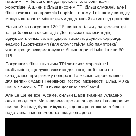
низьким TPI більш стійкі до проколів, але вони важчі і
жорсткіше. А шини з більш високим TPI більш слухняні, але і
більш схильні до проколів і порізів. І в тому, і в іншому випадку
можуть вставляти між нитками додатковий захист від проколів.
Більш м'яка покришка 120 TPI вигідна тільки для крос-кантрі
та трейловых велосипедів. Для гірських велосипедів,
відчувають більш сильні удари, таких як даунхіл, фрірайд,
ендуро і дьорт-джамп (для слоупстайлу або памптрека),
часто краще використовувати більш жорсткі і міцні шини 60
TPI.
Покришки з більш низьким TPI зазвичай жорсткіше і
стабільніше, що дуже важливо для того, щоб шини не
складалися при різкому повороті. Те ж саме справедливо і
для великих ударів і нерівною, гострої місцевості. Більш м'яка
шина з високим TPI швидко досягне своєї межі.
Але це ще не все. А саме, скільки шарів тканини укладено
один на одного. Ми говоримо про одношарових і двошарових
шинах. Як і слід було очікувати, одношарова тканина більш
податлива, і менш жорстка, ніж двошарова.