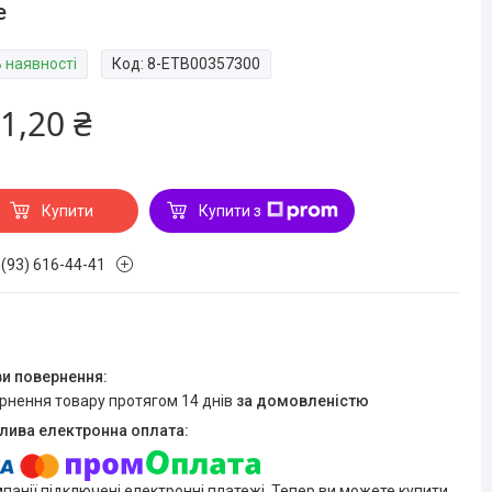
e
В наявності
Код:
8-ETB00357300
1,20 ₴
Купити
Купити з
 (93) 616-44-41
ернення товару протягом 14 днів
за домовленістю
мпанії підключені електронні платежі. Тепер ви можете купити