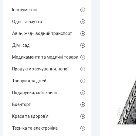
Інструменти
Одяг та взуття
Авіа-, ж/д-, водний транспорт
Дім і сад
Медикаменти та медичні товари
Продукти харчування, напої
Товари для дітей
Подарунки, хобі, книги
Воєнторг
Краса та здоров'я
Техніка та електроніка