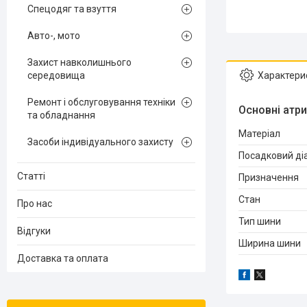
Спецодяг та взуття
Авто-, мото
Захист навколишнього
середовища
Характери
Ремонт і обслуговування техніки
Основні атр
та обладнання
Матеріал
Засоби індивідуального захисту
Посадковий ді
Статті
Призначення
Стан
Про нас
Тип шини
Відгуки
Ширина шини
Доставка та оплата