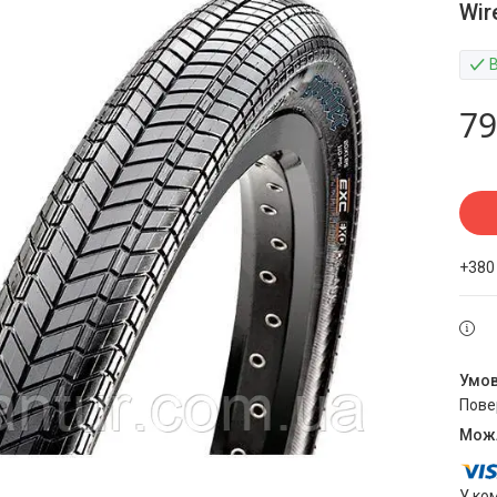
Wir
79
+380
пов
У ко