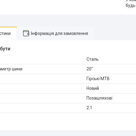
будь
стики
Інформація для замовлення
ибути
Сталь
аметр шини
20"
Гірські MTB
Новий
Позашляхові
2.1