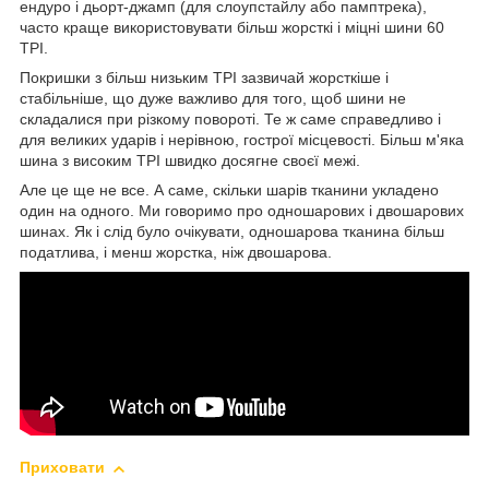
ендуро і дьорт-джамп (для слоупстайлу або памптрека),
часто краще використовувати більш жорсткі і міцні шини 60
TPI.
Покришки з більш низьким TPI зазвичай жорсткіше і
стабільніше, що дуже важливо для того, щоб шини не
складалися при різкому повороті. Те ж саме справедливо і
для великих ударів і нерівною, гострої місцевості. Більш м'яка
шина з високим TPI швидко досягне своєї межі.
Але це ще не все. А саме, скільки шарів тканини укладено
один на одного. Ми говоримо про одношарових і двошарових
шинах. Як і слід було очікувати, одношарова тканина більш
податлива, і менш жорстка, ніж двошарова.
Приховати