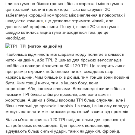
і липка гума на бічних гранях і більш жорстка і міцна гума в
центральній частині протектора. Така конструкція 2C
забезпечує хороший компроміс між зчеплення в поворотах і
швидкістю кочення
,
що дозволяє отримати чіпкий, але
довговічний профіль шини. По суті, в шині 2C чіпка гума і
швидко котилась міцна гума знаходяться там, де це
необхідно.
TPI (ниток на дюйм)
Найбільша відмінність між шарами корду полягає в кількості
ниток на дюйм, або TPI. В шинах для гірських велосипедів
найбільш поширені значення 60 і 120 TPI. Це говорить лише
про розмір окремих нейлонових ниток, складових шар
каркаса шини. Чим більше їх в дюймі, тим тонше вони повинні
бути. Чим товщі нитки, тим, з іншого боку, вони
жорсткіше. Або, іншими словами: Велосипедні шини з більш
низьким TPI більш стійкі до проколів, але вони важчі і
жорсткіше. А шини з більш високим TPI більш слухняні, але і
більш схильні до проколів і порізів. І в тому, і в іншому випадку
можуть вставляти між нитками додатковий захист від проколів.
Більш м'яка покришка 120 TPI вигідна тільки для крос-кантрі
та трейловых велосипедів. Для гірських велосипедів,
відчувають більш сильні удари, таких як даунхіл, фрірайд,