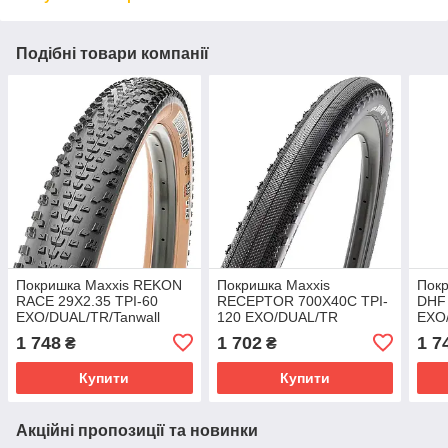
Подібні товари компанії
Покришка Maxxis REKON
Покришка Maxxis
Покр
RACE 29X2.35 TPI-60
RECEPTOR 700X40C TPI-
DHF
EXO/DUAL/TR/Tanwall
120 EXO/DUAL/TR
EXO/
1 748
1 702
1 7
₴
₴
Купити
Купити
Акційні пропозиції та новинки