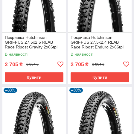
Покришка Hutchinson
Покришка Hutchinson
GRIFFUS 27.5х2,5 RLAB
GRIFFUS 27.5х2,4 RLAB
Race Ripost Gravity 2x66tpi
Race Ripost Enduro 2x66tpi
Tubeless Ready Складна
Tubeless Ready Складна
В наявності
В наявності
Black
Black
2 705
2 705
₴
₴
3 864 ₴
3 864 ₴
Купити
Купити
–30%
–30%