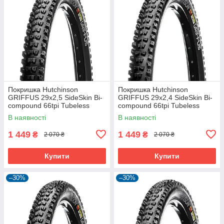
Покришка Hutchinson
Покришка Hutchinson
GRIFFUS 29х2,5 SideSkin Bi-
GRIFFUS 29х2,4 SideSkin Bi-
compound 66tpi Tubeless
compound 66tpi Tubeless
Ready Складна Black
Ready Складана Black
В наявності
В наявності
1 449
1 449
₴
₴
2 070 ₴
2 070 ₴
Купити
Купити
–30%
–30%