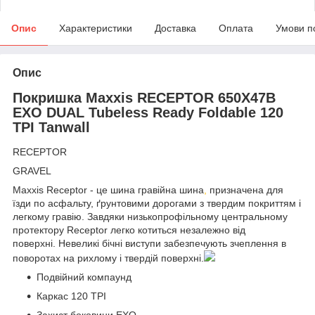
Опис
Характеристики
Доставка
Оплата
Умови п
Опис
Покришка Maxxis RECEPTOR 650X47B
EXO DUAL Tubeless Ready Foldable 120
TPI Tanwall
RECEPTOR
GRAVEL
Maxxis Receptor - це шина гравійна шина
,
призначена для
їзди по асфальту, ґрунтовими дорогами з твердим покриттям і
легкому гравію. Завдяки низькопрофільному центральному
протектору Receptor легко котиться незалежно від
поверхні. Невеликі бічні виступи забезпечують зчеплення в
поворотах на рихлому і твердій поверхні.
Подвійний компаунд
Каркас 120 TPI