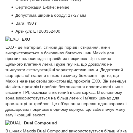
Сертифікація E-bike: немає
Допустима ширина ободу: 17-27 мм
Вага: 490 г
Артикул: ETB00352400
EXO
EXO - це матеріал, стійкий до порізів і стирання, який
використовується в боковинах багатьох шин Maxxis для
гірських велосипедів і гравійних покришок. Ця тканина
щільного плетіння легка і дуже гнучка, що дозволяє не
знижувати експлуатаційні характеристики шини. Додатковий
шар щільної тканини в якості захисту боковини - це те, що
Maxxis називає своїм захистом від проколів EXO. Він зменшує
кількість проколів і пробоїв без зниження еластичності шин з
високим TPI, оскільки вплетений в сам каркас. В основному
вона використовується на більш легких і м'яких шинах для
крос-кантрі та трейлов. Це об'єднання переваг одношарових і
двошарових покришок в одному корпусі, що забезпечує малу
вагу і кращий захист.
Dual Compound
В шинах Maxxis Dual Compound використовується більш м'яка