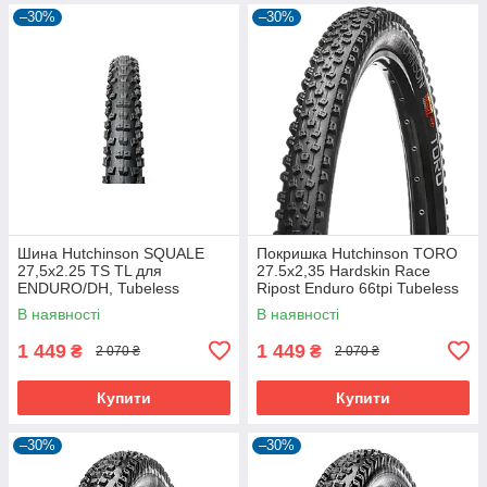
–30%
–30%
Шина Hutchinson SQUALE
Покришка Hutchinson TORO
27,5x2.25 TS TL для
27.5х2,35 Hardskin Race
ENDURO/DH, Tubeless
Ripost Enduro 66tpi Tubeless
Ready, 2.25 дюйма
Ready Складна Black
В наявності
В наявності
1 449
1 449
₴
₴
2 070 ₴
2 070 ₴
Купити
Купити
–30%
–30%