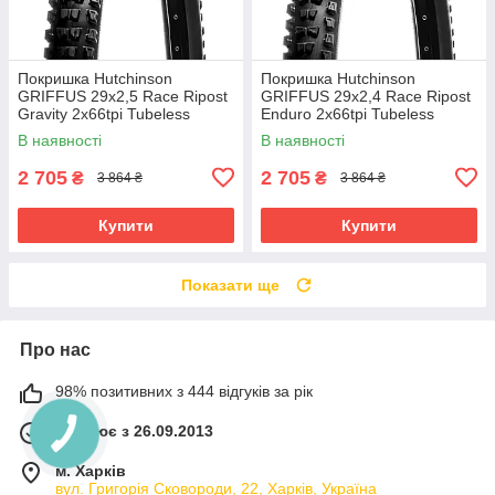
Покришка Hutchinson
Покришка Hutchinson
GRIFFUS 29х2,5 Race Ripost
GRIFFUS 29х2,4 Race Ripost
Gravity 2x66tpi Tubeless
Enduro 2x66tpi Tubeless
Ready Складана Black
Ready Складана Black
В наявності
В наявності
2 705
2 705
₴
₴
3 864 ₴
3 864 ₴
Купити
Купити
Показати ще
Про нас
98% позитивних з 444 відгуків за рік
Працює з 26.09.2013
м. Харків
вул. Григорія Сковороди, 22, Харків, Україна